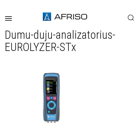
Toggle
navigation
Dumu-duju-analizatorius-
EUROLYZER-STx