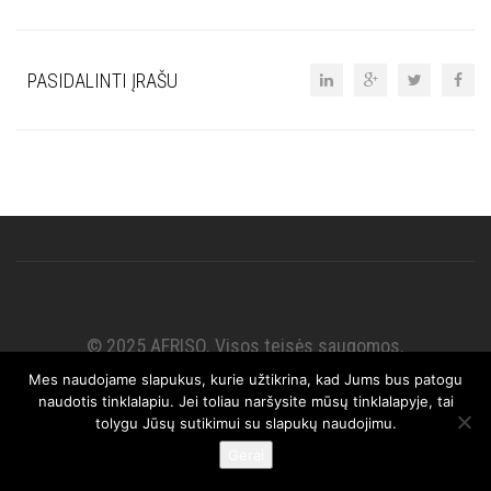
PASIDALINTI ĮRAŠU
© 2025 AFRISO. Visos teisės saugomos.
Mes naudojame slapukus, kurie užtikrina, kad Jums bus patogu
naudotis tinklalapiu. Jei toliau naršysite mūsų tinklalapyje, tai
tolygu Jūsų sutikimui su slapukų naudojimu.
Gerai