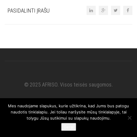
PASIDALINTI ĮRAŠU
© 2025 AFRISO. Visos teisės saugomos.
Mes naudojame slapukus, kurie užtikrina, kad Jums bus patogu
naudotis tinklalapiu. Jei toliau naršysite mūsų tinklalapyje, tai
tolygu Jūsų sutikimui su slapukų naudojimu.
Gerai