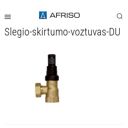
Toggle
navigation
Slegio-skirtumo-voztuvas-DU