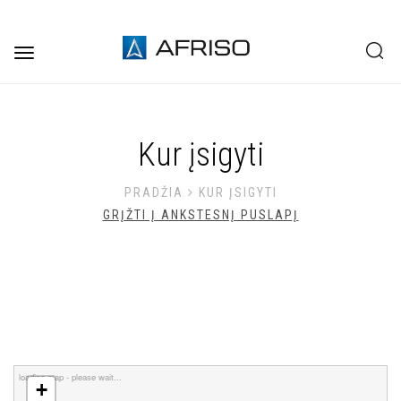
Toggle
navigation
Kur įsigyti
PRADŽIA
KUR ĮSIGYTI
GRĮŽTI Į ANKSTESNĮ PUSLAPĮ
loading map - please wait...
+