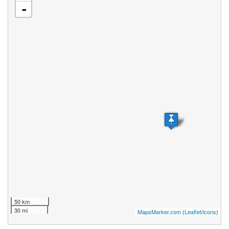
-
50 km
30 mi
MapsMarker.com
(
Leaflet
/
icons
)