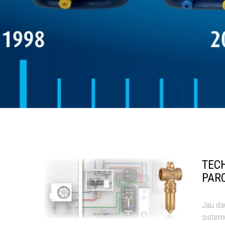
TECH
PAR
Jau da
sistem