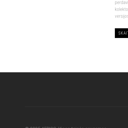
perdav
kolekto
versijo
SKAI