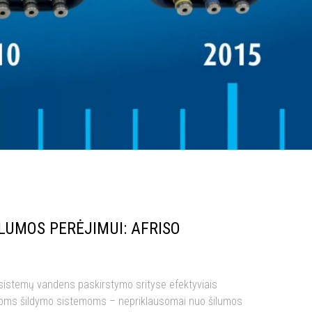
LUMOS PERĖJIMUI: AFRISO
sistemų vandens paskirstymo srityse efektyviais
irioms šildymo sistemoms – nepriklausomai nuo šilumos