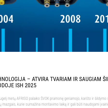
NOLOGIJA – ATVIRA TVARIAM IR SAUGIAM ŠI
ODOJE ISH 2025
ugelį metų AFRISO palaiko ŠVOK pramonę geriamojo, karšto ir šildymo 
ų mazgais, kurie sumažina montavimo laiką ir gali būti naudojami įva