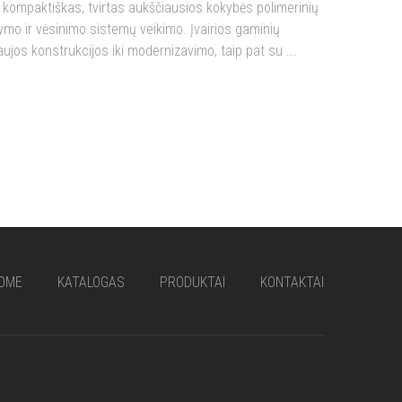
kompaktiškas, tvirtas aukščiausios kokybės polimerinių
dymo ir vėsinimo sistemų veikimo. Įvairios gaminių
aujos konstrukcijos iki modernizavimo, taip pat su ...
OME
KATALOGAS
PRODUKTAI
KONTAKTAI