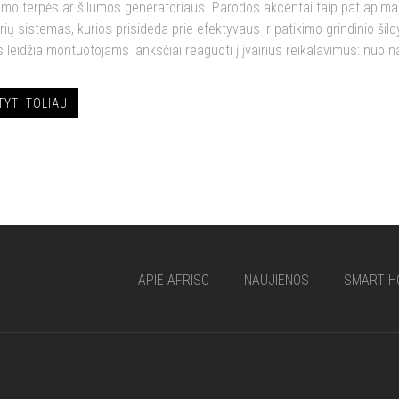
imo terpės ar šilumos generatoriaus. Parodos akcentai taip pat apima 
rių sistemas, kurios prisideda prie efektyvaus ir patikimo grindinio šil
s leidžia montuotojams lanksčiai reaguoti į įvairius reikalavimus: nuo n
TYTI TOLIAU
APIE AFRISO
NAUJIENOS
SMART H