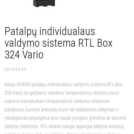
Patalpų individualaus
valdymo sistema RTL Box
324 Vario
2019-04-25
Nauja AFRISO patalpų individualaus valdymo sistema RTL-Box
324 Vario su grįžtamo vandens temperatūros ribotuvu buvo
sukurta individualiam temperatūros valdymui atskirose
patalpose, kuriose anksčiau buvo tik radiatorinis šildymas ir
naudojamas prijungimui prie naujai įrengtos grindinio ar sieninio
šildymo sistemos. RTL blokas savyje apjungia šildymo kontūrą,