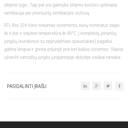
šildymo lygio. Taip pat yra galimybė šildymo kontūro optimaliai
ventiliacijai per įmontuotą ventiliacijos vožtuvą.
RTL-Box 324 Vario tinkamas sistemoms, kurių nominalus slėgis
iki 6 bar ir vidutinė temperatūra iki 90°C. Į komplektą įeinančių
jungčių (eurokonus su spyruokliniais spaustukais) pagalba
galima lengvai ir greitai prijungti prie bet kokios sistemos. Stipriai
užveržti vamzdžių jungtis jungiamojoje dėžutėje visiškai nereikia.
PASIDALINTI ĮRAŠU