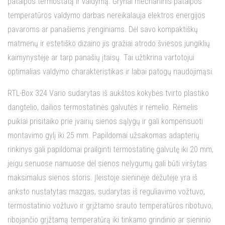
patalpos termostatą ir valdymą. Grynai mechaninis patalpos
temperatūros valdymo darbas nereikalauja elektros energijos
pavaroms ar panašiems įrenginiams. Dėl savo kompaktiškų
matmenų ir estetiško dizaino jis gražiai atrodo šviesos jungiklių
kaimynystėje ar tarp panašių įtaisų. Tai užtikrina vartotojui
optimalias valdymo charakteristikas ir labai patogų naudojimąsi.
RTL-Box 324 Vario sudarytas iš aukštos kokybės tvirto plastiko
dangtelio, dailios termostatinės galvutės ir rėmelio. Rėmelis
puikiai prisitaiko prie įvairių sienos sąlygų ir gali kompensuoti
montavimo gylį iki 25 mm. Papildomai užsakomas adapterių
rinkinys gali papildomai prailginti termostatinę galvutę iki 20 mm,
jeigu senuose namuose dėl sienos nelygumų gali būti viršytas
maksimalus sienos storis. Įleistoje sieninėje dėžutėje yra iš
anksto nustatytas mazgas, sudarytas iš reguliavimo vožtuvo,
termostatinio vožtuvo ir grįžtamo srauto temperatūros ribotuvo,
ribojančio grįžtamą temperatūrą iki tinkamo grindinio ar sieninio