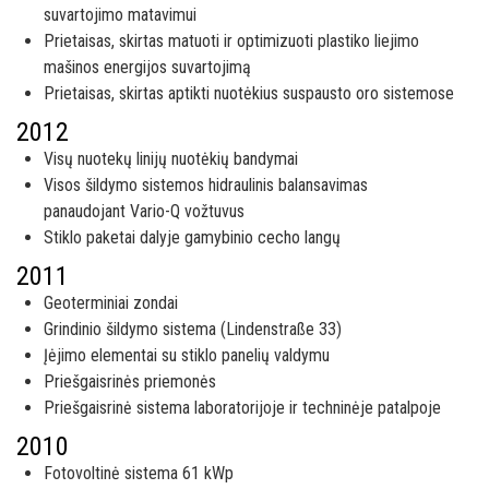
suvartojimo matavimui
Prietaisas, skirtas matuoti ir optimizuoti plastiko liejimo
mašinos energijos suvartojimą
Prietaisas, skirtas aptikti nuotėkius suspausto oro sistemose
2012
Visų nuotekų linijų nuotėkių bandymai
Visos šildymo sistemos hidraulinis balansavimas
panaudojant Vario-Q vožtuvus
Stiklo paketai dalyje gamybinio cecho langų
2011
Geoterminiai zondai
Grindinio šildymo sistema (Lindenstraße 33)
Įėjimo elementai su stiklo panelių valdymu
Priešgaisrinės priemonės
Priešgaisrinė sistema laboratorijoje ir techninėje patalpoje
2010
Fotovoltinė sistema 61 kWp