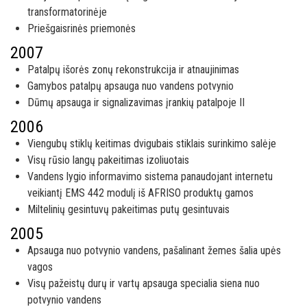
transformatorinėje
Priešgaisrinės priemonės
2007
Patalpų išorės zonų rekonstrukcija ir atnaujinimas
Gamybos patalpų apsauga nuo vandens potvynio
Dūmų apsauga ir signalizavimas įrankių patalpoje II
2006
Viengubų stiklų keitimas dvigubais stiklais surinkimo salėje
Visų rūsio langų pakeitimas izoliuotais
Vandens lygio informavimo sistema panaudojant internetu
veikiantį EMS 442 modulį iš AFRISO produktų gamos
Miltelinių gesintuvų pakeitimas putų gesintuvais
2005
Apsauga nuo potvynio vandens, pašalinant žemes šalia upės
vagos
Visų pažeistų durų ir vartų apsauga specialia siena nuo
potvynio vandens