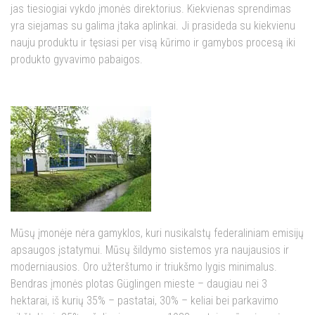
jas tiesiogiai vykdo įmonės direktorius. Kiekvienas sprendimas
yra siejamas su galima įtaka aplinkai. Ji prasideda su kiekvienu
nauju produktu ir tęsiasi per visą kūrimo ir gamybos procesą iki
produkto gyvavimo pabaigos.
Mūsų įmonėje nėra gamyklos, kuri nusikalstų federaliniam emisijų
apsaugos įstatymui. Mūsų šildymo sistemos yra naujausios ir
moderniausios. Oro užterštumo ir triukšmo lygis minimalus.
Bendras įmonės plotas Güglingen mieste – daugiau nei 3
hektarai, iš kurių 35% – pastatai, 30% – keliai bei parkavimo