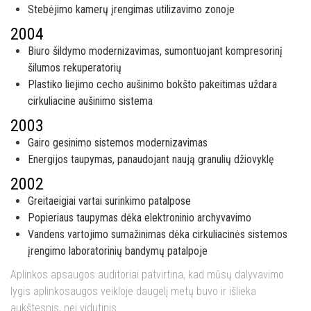
Stebėjimo kamerų įrengimas utilizavimo zonoje
2004
Biuro šildymo modernizavimas, sumontuojant kompresorinį
šilumos rekuperatorių
Plastiko liejimo cecho aušinimo bokšto pakeitimas uždara
cirkuliacine aušinimo sistema
2003
Gairo gesinimo sistemos modernizavimas
Energijos taupymas, panaudojant naują granulių džiovyklę
2002
Greitaeigiai vartai surinkimo patalpose
Popieriaus taupymas dėka elektroninio archyvavimo
Vandens vartojimo sumažinimas dėka cirkuliacinės sistemos
įrengimo laboratorinių bandymų patalpoje
Aplinkos apsaugos auditoriai patvirtina, kad mūsų dalyvavimo
lygis aplinkosaugos veikloje daugelį metų buvo ir išlieka
aukštesnis, nei vidutinis.