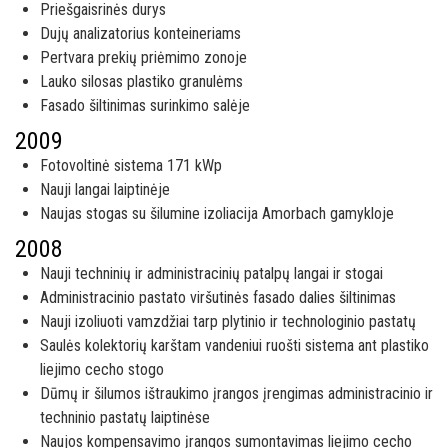
Priešgaisrinės durys
Dujų analizatorius konteineriams
Pertvara prekių priėmimo zonoje
Lauko silosas plastiko granulėms
Fasado šiltinimas surinkimo salėje
2009
Fotovoltinė sistema 171 kWp
Nauji langai laiptinėje
Naujas stogas su šilumine izoliacija Amorbach gamykloje
2008
Nauji techninių ir administracinių patalpų langai ir stogai
Administracinio pastato viršutinės fasado dalies šiltinimas
Nauji izoliuoti vamzdžiai tarp plytinio ir technologinio pastatų
Saulės kolektorių karštam vandeniui ruošti sistema ant plastiko
liejimo cecho stogo
Dūmų ir šilumos ištraukimo įrangos įrengimas administracinio ir
techninio pastatų laiptinėse
Naujos kompensavimo įrangos sumontavimas liejimo cecho