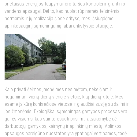
prietaisus energijos taupymui, oro taršos kontrolei ir gruntinio
vandens apsaugai. Dėl to, kad nuolat rūpinamės teisinėmis
normomis ir jų realizacija šiose srityse, mes išsiugdėme
aplinkosauginį sąmoningumą labai ankstyvoje stadijoje.
Kaip privati šeimos įmonė mes nesimėtom, nekeičiam ir
negaminam vieną dieną vienoje vietoje, kitą dieną kitoje. Mes
esame įsikūrę konkrečiose vietose ir glaudžiai susiję su šalimi ir
jos žmonėmis. Ekologiškai sąmoningas gamybos procesas yra
gairės visiems, kas suinteresuoti prisiimti atsakomybę dėl
darbuotojų, gamyklos, kaimynų ir aplinkinių miestų. Aplinkos
apsaugos pareigūno nuostatos yra ypatingai vertinamos, todėl