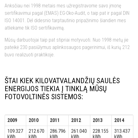
Anksčiau nei 1998 metais mes užregistravome savo įmonę
sertifikavimui pagal (EMAS) EG-Oko-Audit, o taip pat ir pagal
DIN
ISO 14001
. Dėl didesnio tarptautinio pripažinimo šiandien mes
atliekame tik ISO sertifikavimą.
Mūsų darbuotojai taip pat stipriai motyvuoti. Nuo 1998 metų jie
pateikė 230 pasiūlymus aplinkosaugos pagerinimui, iš kurių 212
buvo realizuoti praktikoje.
ŠTAI KIEK KILOVATVALANDŽIŲ SAULĖS
ENERGIJOS TIEKIA Į TINKLĄ MŪSŲ
FOTOVOLTINĖS SISTEMOS:
2009
2010
2011
2012
2013
2014
109.327
212.670
286.796
261.040
228.155
313.437
kWh
kWh
kWh
kWh
kWh
kWh