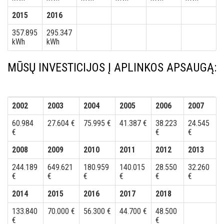
2015
2016
357.895
295.347
kWh
kWh
MŪSŲ INVESTICIJOS Į APLINKOS APSAUGĄ:
2002
2003
2004
2005
2006
2007
60.984
27.604 €
75.995 €
41.387 €
38.223
24.545
€
€
€
2008
2009
2010
2011
2012
2013
244.189
649.621
180.959
140.015
28.550
32.260
€
€
€
€
€
€
2014
2015
2016
2017
2018
133.840
70.000 €
56.300 €
44.700 €
48.500
€
€