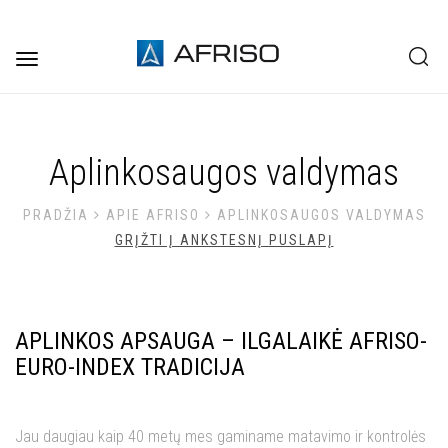
Toggle
navigation
Aplinkosaugos valdymas
PRADŽIA
APIE AFRISO
APLINKOSAUGOS VALDYMAS
GRĮŽTI Į ANKSTESNĮ PUSLAPĮ
APLINKOS APSAUGA – ILGALAIKĖ AFRISO-
EURO-INDEX TRADICIJA
Jau daugiau kaip 40 metų mes gaminame matavimo ir kontrolės