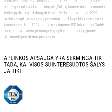
aikštelės ir 35% – žaliosios zonos. 1988 metais mūsų įmonė
pelnė specialų apdovanojimą už „Žaliųjų komercinių ir pramoninių
teritorijų dizainą“ iš daug didesnio Heilbronn rajono, o 1999
metais – aplinkosaugos apdovanojimą iš Nepriklausomų Įmonių
Asociacijos. Nuo 1994 metų mes tapome ISD Interseroh GmbH
nare, kuri yra viena pirmaujančių aplinkos paslaugų įmonė,
užsiimanti perdirbimo procesais.
APLINKOS APSAUGA YRA SĖKMINGA TIK
TADA, KAI VISOS SUINTERESUOTOS ŠALYS
JA TIKI