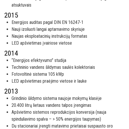
atsuktuvais
2015
Energijos auditas pagal DIN EN 16247-1
Nauji izoliuoti langai aptarnavimo skyriuje
Naujas eksploatacinių instrukcijų formatas
LED apšvietimas įvairiose vietose
2014
“Energijos efektyvumo” studija
Techninio vandens šildymas saulės kolektoriais
Fotovoltinė sistema 105 kWp
LED apšvietimas praėjimo vietose ir lauke
2013
Grindinio šildymo sistema naujoje mokymų klasėje
20.400 litrų lietaus vandens talpos įrengimas
Apšvietimo sistemos reprodukcijos konversija (nauja
spinduliavimo spalva – > 50% energijos taupymas)
Du stacionariai įrengti matavimo prietaisai suspausto oro