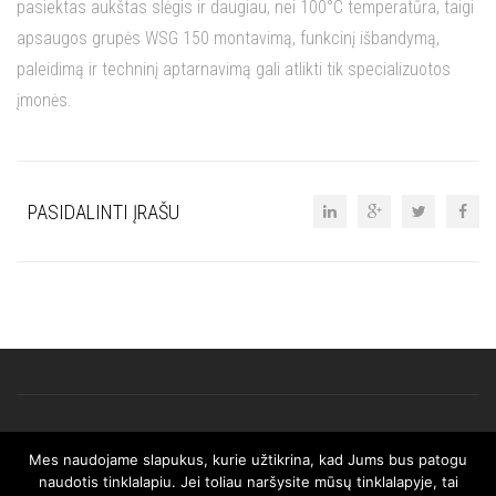
pasiektas aukštas slėgis ir daugiau, nei 100°C temperatūra, taigi
apsaugos grupės WSG 150 montavimą, funkcinį išbandymą,
paleidimą ir techninį aptarnavimą gali atlikti tik specializuotos
įmonės.
PASIDALINTI ĮRAŠU
Mes naudojame slapukus, kurie užtikrina, kad Jums bus patogu
© 2025 AFRISO. Visos teisės saugomos.
naudotis tinklalapiu. Jei toliau naršysite mūsų tinklalapyje, tai