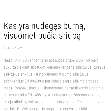
Kas yra nudegęs burną,
visuomet pučia sriubą
2019-04-29
Naujoji AFRISO vandentiekio apsaugos grupė WSG 150 buvo
sukurta siekiant apsaugoti geriamo vandens šildytuvus (tūrinius
šildytuvus ar kitus karšto vandens ruošimo šildytuvus,
atitinkančius EN 806) nuo per didelio slėgio šildymo proceso
metu. Kompaktiškas, su išbandytomis hermetiškomis jungtimis
blokas atitinka EN 1488 ir yra sudarytas iš uždarymo vožtuvo,
dviejų atbulinių vožtuvų ir apsauginio vožtuvo. Sistema bet kada
gali būti išplėsta dangtelio pagalba ir lengvai gali būti