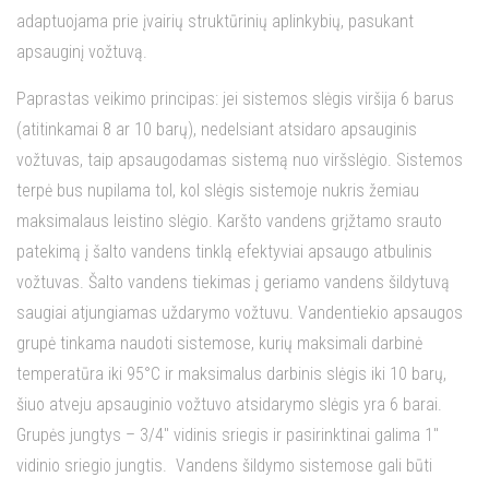
adaptuojama prie įvairių struktūrinių aplinkybių, pasukant
apsauginį vožtuvą.
Paprastas veikimo principas: jei sistemos slėgis viršija 6 barus
(atitinkamai 8 ar 10 barų), nedelsiant atsidaro apsauginis
vožtuvas, taip apsaugodamas sistemą nuo viršslėgio. Sistemos
terpė bus nupilama tol, kol slėgis sistemoje nukris žemiau
maksimalaus leistino slėgio. Karšto vandens grįžtamo srauto
patekimą į šalto vandens tinklą efektyviai apsaugo atbulinis
vožtuvas. Šalto vandens tiekimas į geriamo vandens šildytuvą
saugiai atjungiamas uždarymo vožtuvu. Vandentiekio apsaugos
grupė tinkama naudoti sistemose, kurių maksimali darbinė
temperatūra iki 95°C ir maksimalus darbinis slėgis iki 10 barų,
šiuo atveju apsauginio vožtuvo atsidarymo slėgis yra 6 barai.
Grupės jungtys – 3/4″ vidinis sriegis ir pasirinktinai galima 1″
vidinio sriegio jungtis. Vandens šildymo sistemose gali būti