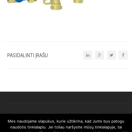
PASIDALINTI ĮRAŠU
Mes naudojame slapukus, kurie užtikrina, kad Jums bus patogu
© 2025 AFRISO. Visos teisės saugomos.
naudotis tinklalapiu. Jei toliau naršysite mūsų tinklalapyje, tai