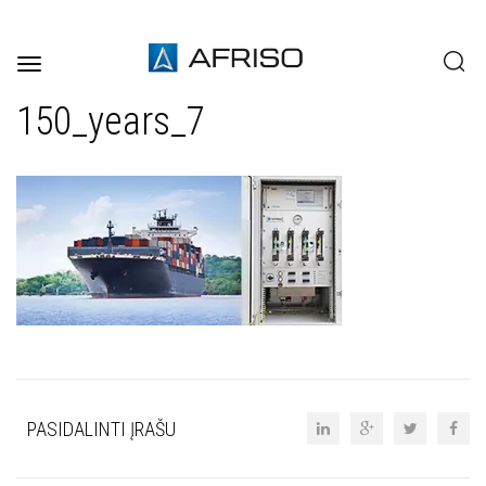
Toggle
navigation
150_years_7
PASIDALINTI ĮRAŠU