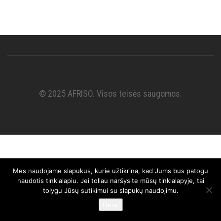
© 2025 AFRISO. Visos teisės saugomos.
Mes naudojame slapukus, kurie užtikrina, kad Jums bus patogu
naudotis tinklalapiu. Jei toliau naršysite mūsų tinklalapyje, tai
tolygu Jūsų sutikimui su slapukų naudojimu.
Gerai