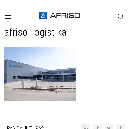
Toggle
navigation
afriso_logistika
PASIDALINTI ĮRAŠU