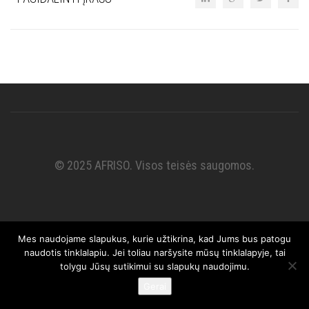
© 2025 AFRISO. Visos teisės saugomos.
Mes naudojame slapukus, kurie užtikrina, kad Jums bus patogu
naudotis tinklalapiu. Jei toliau naršysite mūsų tinklalapyje, tai
tolygu Jūsų sutikimui su slapukų naudojimu.
Gerai