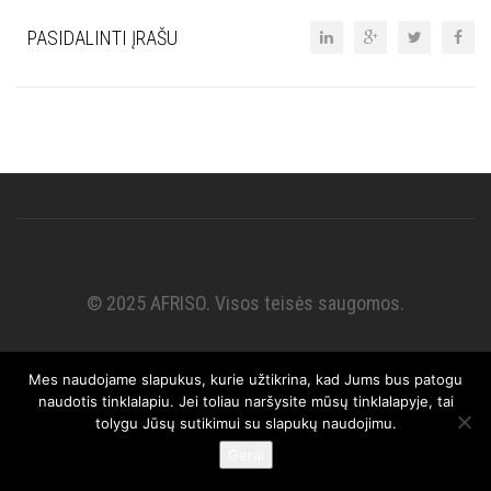
PASIDALINTI ĮRAŠU
© 2025 AFRISO. Visos teisės saugomos.
Mes naudojame slapukus, kurie užtikrina, kad Jums bus patogu
naudotis tinklalapiu. Jei toliau naršysite mūsų tinklalapyje, tai
tolygu Jūsų sutikimui su slapukų naudojimu.
Gerai