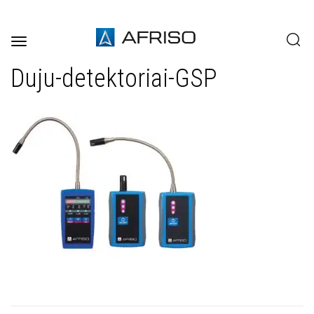
Toggle
navigation
Duju-detektoriai-GSP