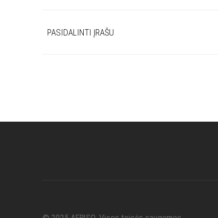
PASIDALINTI ĮRAŠU
© 2025 AFRISO. Visos teisės saugomos.