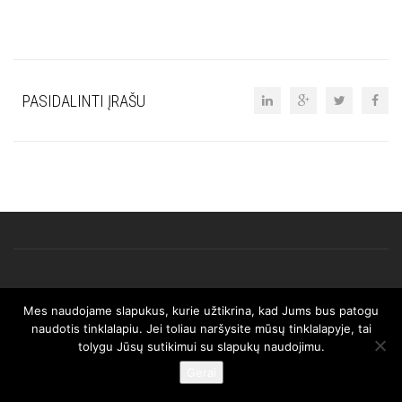
PASIDALINTI ĮRAŠU
Mes naudojame slapukus, kurie užtikrina, kad Jums bus patogu
© 2025 AFRISO. Visos teisės saugomos.
naudotis tinklalapiu. Jei toliau naršysite mūsų tinklalapyje, tai
tolygu Jūsų sutikimui su slapukų naudojimu.
Gerai