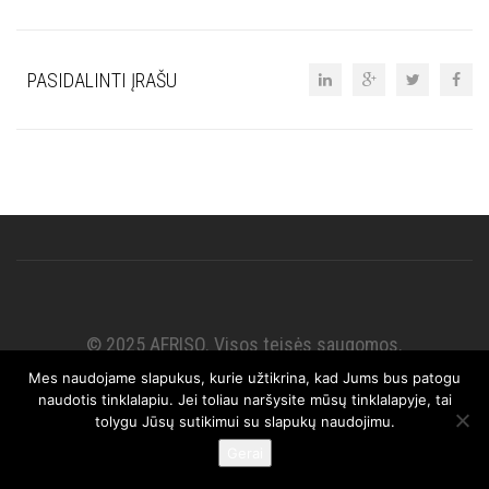
PASIDALINTI ĮRAŠU
© 2025 AFRISO. Visos teisės saugomos.
Mes naudojame slapukus, kurie užtikrina, kad Jums bus patogu
naudotis tinklalapiu. Jei toliau naršysite mūsų tinklalapyje, tai
tolygu Jūsų sutikimui su slapukų naudojimu.
Gerai