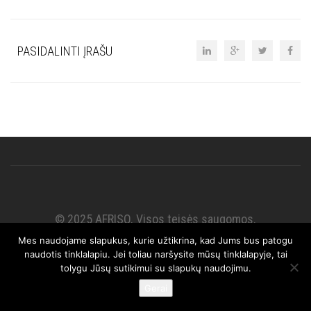
PASIDALINTI ĮRAŠU
© 2025 AFRISO. Visos teisės saugomos.
Mes naudojame slapukus, kurie užtikrina, kad Jums bus patogu
naudotis tinklalapiu. Jei toliau naršysite mūsų tinklalapyje, tai
tolygu Jūsų sutikimui su slapukų naudojimu.
Gerai