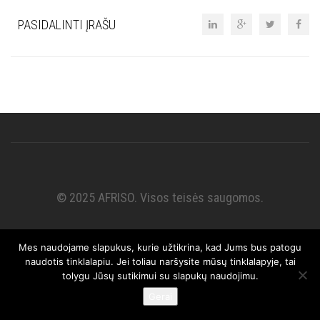
PASIDALINTI ĮRAŠU
© 2025 AFRISO. Visos teisės saugomos.
Mes naudojame slapukus, kurie užtikrina, kad Jums bus patogu
naudotis tinklalapiu. Jei toliau naršysite mūsų tinklalapyje, tai
tolygu Jūsų sutikimui su slapukų naudojimu.
Gerai