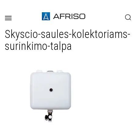
Toggle
navigation
Skyscio-saules-kolektoriams-
surinkimo-talpa