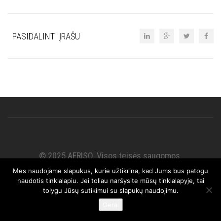
PASIDALINTI ĮRAŠU
© 2025 AFRISO. Visos teisės saugomos.
Mes naudojame slapukus, kurie užtikrina, kad Jums bus patogu
naudotis tinklalapiu. Jei toliau naršysite mūsų tinklalapyje, tai
tolygu Jūsų sutikimui su slapukų naudojimu.
Gerai