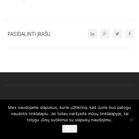
PASIDALINTI ĮRAŠU
Mes naudojame slapukus, kurie užtikrina, kad Jums bus patogu
© 2025 AFRISO. Visos teisės saugomos.
naudotis tinklalapiu. Jei toliau naršysite mūsų tinklalapyje, tai
tolygu Jūsų sutikimui su slapukų naudojimu.
Gerai