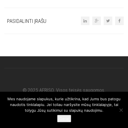
PASIDALINTI ĮRAŠU
© 2025 AFRISO. Visos teisės saugomos.
Mes naudojame slapukus, kurie užtikrina, kad Jums bus patogu
naudotis tinklalapiu. Jei toliau naršysite mūsų tinklalapyje, tai
tolygu Jūsų sutikimui su slapukų naudojimu.
Gerai