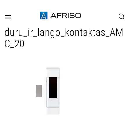
Toggle
navigation
duru_ir_lango_kontaktas_AM
C_20