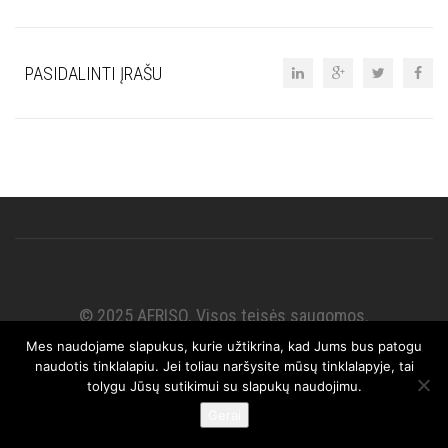
PASIDALINTI ĮRAŠU
© 2025 AFRISO. Visos teisės saugomos.
Mes naudojame slapukus, kurie užtikrina, kad Jums bus patogu
naudotis tinklalapiu. Jei toliau naršysite mūsų tinklalapyje, tai
tolygu Jūsų sutikimui su slapukų naudojimu.
Gerai