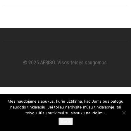
© 2025 AFRISO. Visos teisės saugomos.
Mes naudojame slapukus, kurie užtikrina, kad Jums bus patogu
naudotis tinklalapiu. Jei toliau naršysite mūsų tinklalapyje, tai
tolygu Jūsų sutikimui su slapukų naudojimu.
Gerai