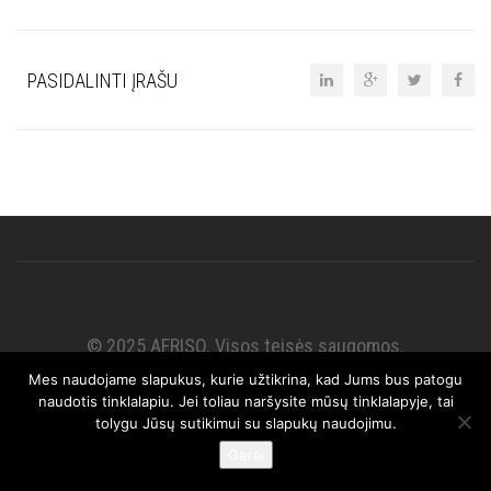
PASIDALINTI ĮRAŠU
© 2025 AFRISO. Visos teisės saugomos.
Mes naudojame slapukus, kurie užtikrina, kad Jums bus patogu
naudotis tinklalapiu. Jei toliau naršysite mūsų tinklalapyje, tai
tolygu Jūsų sutikimui su slapukų naudojimu.
Gerai