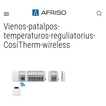
Toggle
navigation
Vienos-patalpos-
temperaturos-reguliatorius-
CosiTherm-wireless