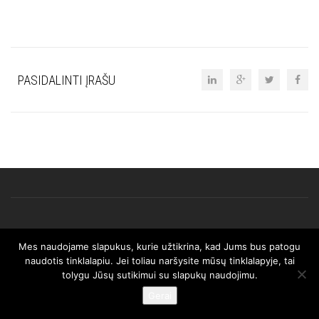
PASIDALINTI ĮRAŠU
Mes naudojame slapukus, kurie užtikrina, kad Jums bus patogu
© 2025 AFRISO. Visos teisės saugomos.
naudotis tinklalapiu. Jei toliau naršysite mūsų tinklalapyje, tai
tolygu Jūsų sutikimui su slapukų naudojimu.
Gerai