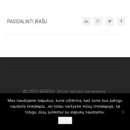
PASIDALINTI ĮRAŠU
© 2025 AFRISO. Visos teisės saugomos.
Mes naudojame slapukus, kurie užtikrina, kad Jums bus patogu
naudotis tinklalapiu. Jei toliau naršysite mūsų tinklalapyje, tai
tolygu Jūsų sutikimui su slapukų naudojimu.
Gerai