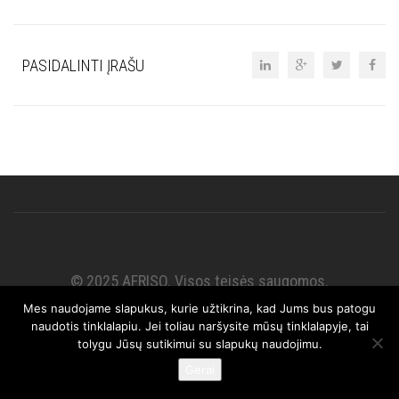
PASIDALINTI ĮRAŠU
© 2025 AFRISO. Visos teisės saugomos.
Mes naudojame slapukus, kurie užtikrina, kad Jums bus patogu
naudotis tinklalapiu. Jei toliau naršysite mūsų tinklalapyje, tai
tolygu Jūsų sutikimui su slapukų naudojimu.
Gerai