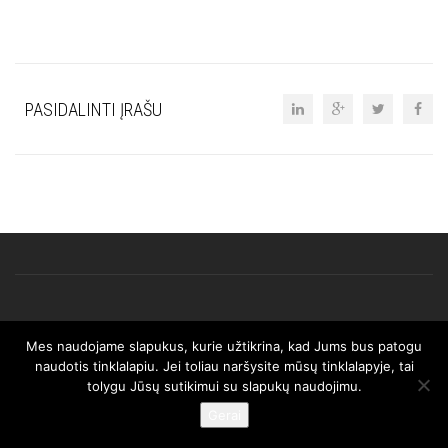
PASIDALINTI ĮRAŠU
Mes naudojame slapukus, kurie užtikrina, kad Jums bus patogu
© 2025 AFRISO. Visos teisės saugomos.
naudotis tinklalapiu. Jei toliau naršysite mūsų tinklalapyje, tai
tolygu Jūsų sutikimui su slapukų naudojimu.
Gerai