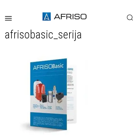
Toggle
navigation
afrisobasic_serija