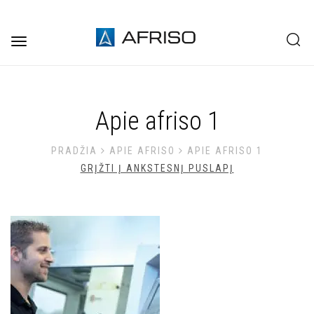
Toggle
navigation
Apie afriso 1
PRADŽIA
APIE AFRISO
APIE AFRISO 1
GRĮŽTI Į ANKSTESNĮ PUSLAPĮ