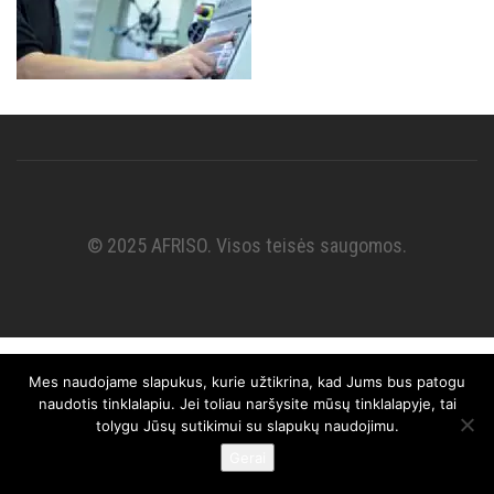
© 2025 AFRISO. Visos teisės saugomos.
Mes naudojame slapukus, kurie užtikrina, kad Jums bus patogu
naudotis tinklalapiu. Jei toliau naršysite mūsų tinklalapyje, tai
tolygu Jūsų sutikimui su slapukų naudojimu.
Gerai