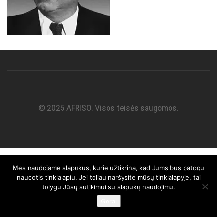
© 2025 AFRISO. Visos teisės saugomos.
Mes naudojame slapukus, kurie užtikrina, kad Jums bus patogu
naudotis tinklalapiu. Jei toliau naršysite mūsų tinklalapyje, tai
tolygu Jūsų sutikimui su slapukų naudojimu.
Gerai