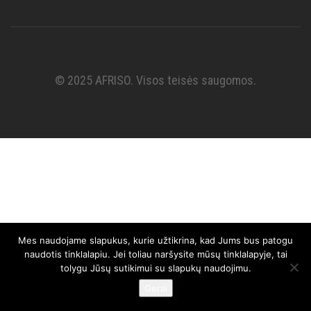
© 2025 AFRISO. Visos teisės saugomos.
Mes naudojame slapukus, kurie užtikrina, kad Jums bus patogu
naudotis tinklalapiu. Jei toliau naršysite mūsų tinklalapyje, tai
tolygu Jūsų sutikimui su slapukų naudojimu.
Gerai