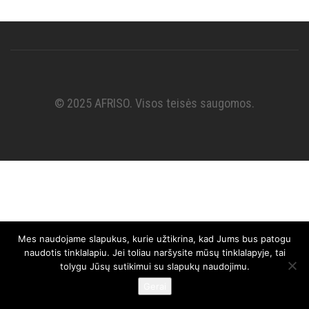
© 2025 AFRISO. Visos teisės saugomos.
Mes naudojame slapukus, kurie užtikrina, kad Jums bus patogu
naudotis tinklalapiu. Jei toliau naršysite mūsų tinklalapyje, tai
tolygu Jūsų sutikimui su slapukų naudojimu.
Gerai