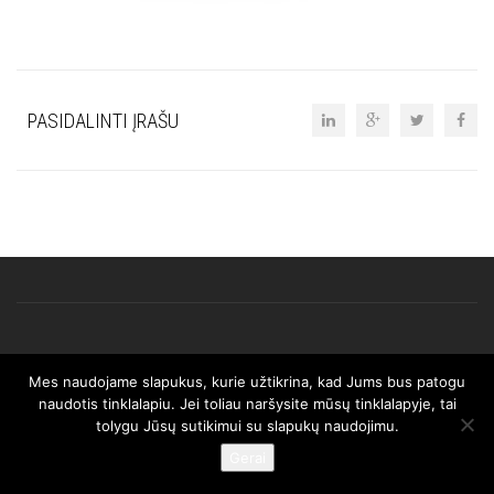
PASIDALINTI ĮRAŠU
Mes naudojame slapukus, kurie užtikrina, kad Jums bus patogu
© 2025 AFRISO. Visos teisės saugomos.
naudotis tinklalapiu. Jei toliau naršysite mūsų tinklalapyje, tai
tolygu Jūsų sutikimui su slapukų naudojimu.
Gerai