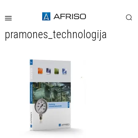
Toggle
navigation
pramones_technologija