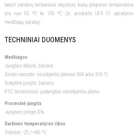
laikyti vandenį teršiančius skysčius, kurių pliūpsnio temperatūra
yra nuo 55 ºC iki 100 ºC (žr. produkto UFS 01 aprašymo
medžiagų sąrašą).
TECHNINIAI DUOMENYS
Medžiagos
Jungties dėžutė: žalvaris
Zondo vamzdis: nerūdijantis plienas 304 arba 316 Ti
Sraigtinė jungtis: žalvaris
PTC termistorius: padengtas nerūdijančiu plienu
Procesinė jungtis
Jungties sriegis G¾
Darbinės temperatūros ribos
Vidutinė: -25 / +80 °C