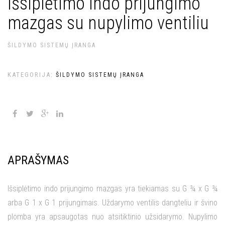
Išsiplėtimo indo prijungimo
mazgas su nupylimo ventiliu
ŠILDYMO SISTEMŲ ĮRANGA
KATEGORIJA:
ŠILDYMO SISTEMŲ ĮRANGA
APRAŠYMAS
Išsiplėtimo indo prijungimo mazgas yra tiekiamas su G ¾ x G ¾
arba G 1 x G 1 prijungimais. Uždarymo ventilis dangteliu ir švino
plomba yra apsaugotas nuo atsitiktinio užsidarymo. Nupylimo