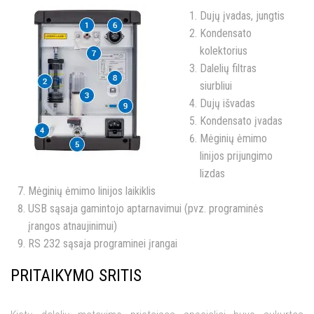
Dujų įvadas, jungtis
Kondensato
kolektorius
Dalelių filtras
siurbliui
Dujų išvadas
Kondensato įvadas
Mėginių ėmimo
linijos prijungimo
lizdas
Mėginių ėmimo linijos laikiklis
USB sąsaja gamintojo aptarnavimui (pvz. programinės
įrangos atnaujinimui)
RS 232 sąsaja programinei įrangai
PRITAIKYMO SRITIS