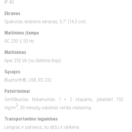
IP 40
Ekranas
Spalvotas lietiminis ekranas, 5,7“ (14,5 cm)
Maitinimo įtampa
AC 230 V, 50 Hz
Maitinimas
Apie 230 VA (su šildoma linija)
Sąsajos
Bluetooth®, USB, RS 232
Patvirtinimai
Sertifikuotas tinkamumas 1 + 2 etapams, įskaitant 150
3
mg/m
, 30 minučių vidutinės vertės matavimą.
Transportavimo lagaminas
Lengvas ir patvarus, su diržu ir rankena