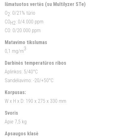
Išmatuotos vertės (su Multilyzer STe)
O
: 0/21% tūrio
2
CO
: 0/4.000 ppm
H2
CO: 0/20.000 ppm
Matavimo tikslumas
3
0,1 mg/m
Darbinės temperatūros ribos
Aplinkos: 5/40°C
Sandėliavimo: -20/+50°C
Korpusas:
W x H x D: 190 x 275 x 330 mm
Svoris
Apie 7,5 kg
Apsaugos klasė