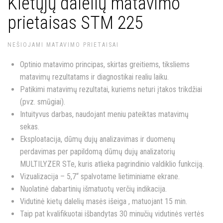
Kietųjų dalelių matavimo
prietaisas STM 225
NEŠIOJAMI MATAVIMO PRIETAISAI
Optinio matavimo principas, skirtas greitiems, tiksliems
matavimų rezultatams ir diagnostikai realiu laiku.
Patikimi matavimų rezultatai, kuriems neturi įtakos trikdžiai
(pvz. smūgiai).
Intuityvus darbas, naudojant meniu pateiktas matavimų
sekas.
Eksploatacija, dūmų dujų analizavimas ir duomenų
perdavimas per papildomą dūmų dujų analizatorių
MULTILYZER STe, kuris atlieka pagrindinio valdiklio funkciją.
Vizualizacija – 5,7“ spalvotame lietiminiame ekrane.
Nuolatinė dabartinių išmatuotų verčių indikacija.
Vidutinė kietų dalelių masės išeiga , matuojant 15 min.
Taip pat kvalifikuotai išbandytas 30 minučių vidutinės vertės