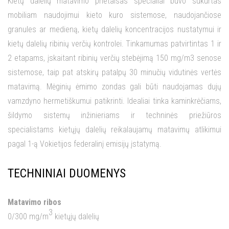
Kietų dalelių matavimo prietaisas specialiai buvo sukurtas
mobiliam naudojimui kieto kuro sistemose, naudojančiose
granules ar medieną, kietų dalelių koncentracijos nustatymui ir
kietų dalelių ribinių verčių kontrolei. Tinkamumas patvirtintas 1 ir
2 etapams, įskaitant ribinių verčių stebėjimą 150 mg/m3 senose
sistemose, taip pat atskirų patalpų 30 minučių vidutinės vertės
matavimą. Mėginių ėmimo zondas gali būti naudojamas dujų
vamzdyno hermetiškumui patikrinti. Idealiai tinka kaminkrėčiams,
šildymo sistemų inžinieriams ir techninės priežiūros
specialistams kietųjų dalelių reikalaujamų matavimų atlikimui
pagal 1-ą Vokietijos federalinį emisijų įstatymą.
TECHNINIAI DUOMENYS
Matavimo ribos
3
0/300 mg/m
kietųjų dalelių