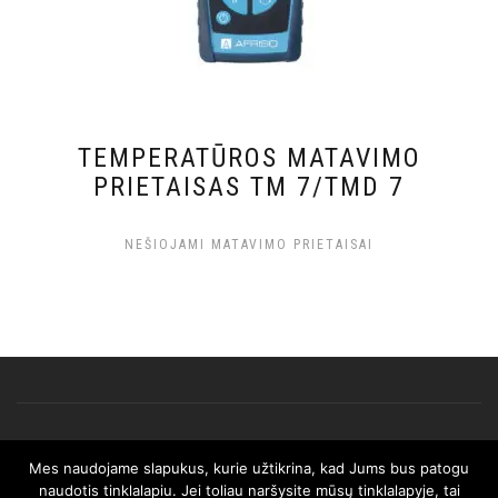
TEMPERATŪROS MATAVIMO
PRIETAISAS TM 7/TMD 7
NEŠIOJAMI MATAVIMO PRIETAISAI
Mes naudojame slapukus, kurie užtikrina, kad Jums bus patogu
© 2025 AFRISO. Visos teisės saugomos.
naudotis tinklalapiu. Jei toliau naršysite mūsų tinklalapyje, tai