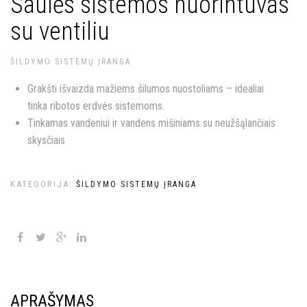
Saulės sistemos nuorintuvas
su ventiliu
ŠILDYMO SISTEMŲ ĮRANGA
Grakšti išvaizda mažiems šilumos nuostoliams – idealiai
tinka ribotos erdvės sistemoms.
Tinkamas vandeniui ir vandens mišiniams su neužšąlančiais
skysčiais
KATEGORIJA:
ŠILDYMO SISTEMŲ ĮRANGA
APRAŠYMAS