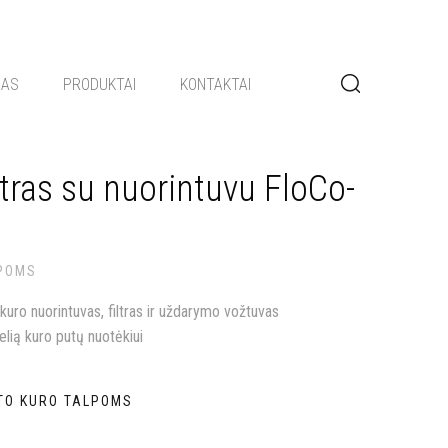
GAS
PRODUKTAI
KONTAKTAI
ltras su nuorintuvu FloCo-
LPOMS
uro nuorintuvas, filtras ir uždarymo vožtuvas
lią kuro putų nuotėkiui
TO KURO TALPOMS