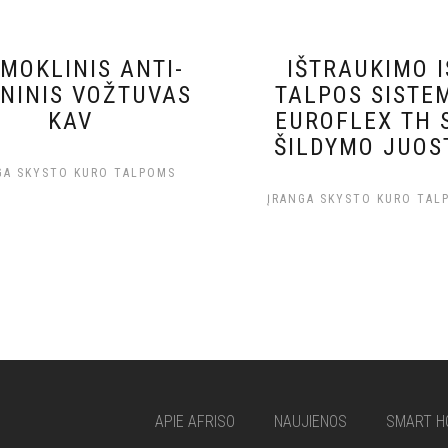
MOKLINIS ANTI-
IŠTRAUKIMO I
ONINIS VOŽTUVAS
TALPOS SISTE
KAV
EUROFLEX TH 
ŠILDYMO JUOS
GA SKYSTO KURO TALPOMS
ĮRANGA SKYSTO KURO TAL
APIE AFRISO
NAUJIENOS
SMART H