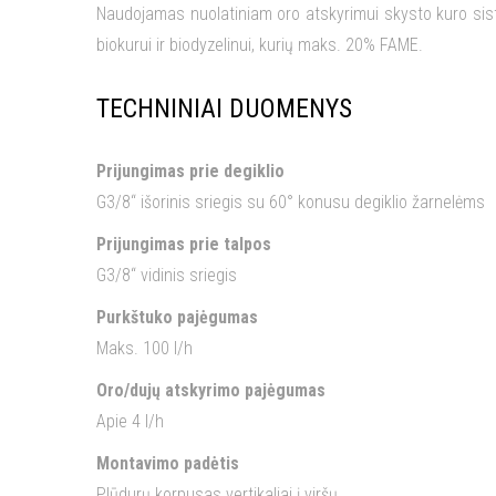
Naudojamas nuolatiniam oro atskyrimui skysto kuro siste
biokurui ir biodyzelinui, kurių maks. 20% FAME.
TECHNINIAI DUOMENYS
Prijungimas prie degiklio
G3/8“ išorinis sriegis su 60° konusu degiklio žarnelėms
Prijungimas prie talpos
G3/8“ vidinis sriegis
Purkštuko pajėgumas
Maks. 100 l/h
Oro/dujų atskyrimo pajėgumas
Apie 4 l/h
Montavimo padėtis
Plūdurų korpusas vertikaliai į viršų.