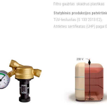
Filtro gaubtas: skaidrus plastikas
Statybinės produkcijos patvirtin
TÜV-testuotas (S 133 2013 E2),
Atitikties sertifikatas (ÜHP) pagal