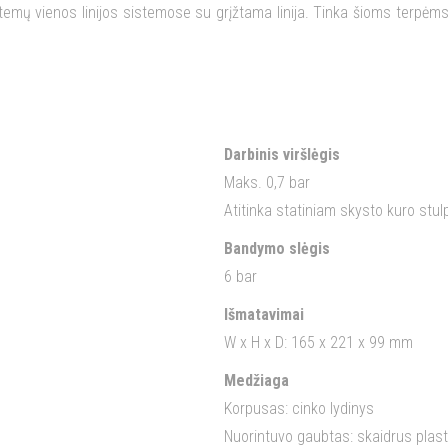
mų vienos linijos sistemose su grįžtama linija. Tinka šioms terpėms: 
Darbinis viršlėgis
Maks. 0,7 bar
Atitinka statiniam skysto kuro stul
Bandymo slėgis
6 bar
Išmatavimai
W x H x D: 165 x 221 x 99 mm
Medžiaga
Korpusas: cinko lydinys
Nuorintuvo gaubtas: skaidrus plast