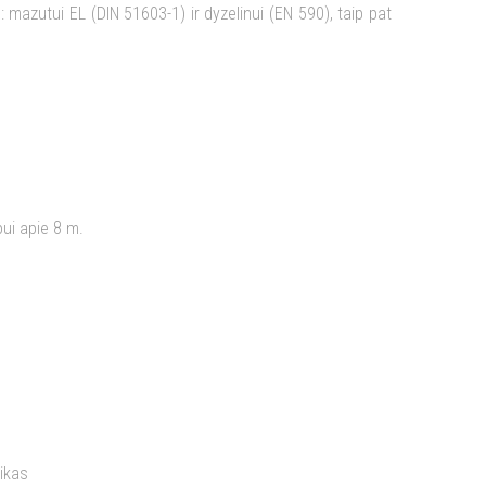
mazutui EL (DIN 51603-1) ir dyzelinui (EN 590), taip pat
pui apie 8 m.
ikas