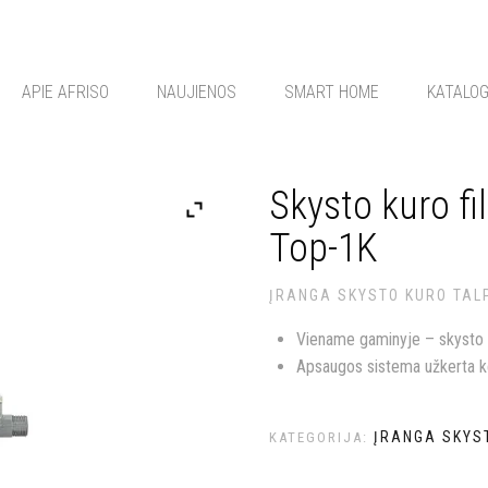
APIE AFRISO
NAUJIENOS
SMART HOME
KATALO
Skysto kuro fi
Top-1K
ĮRANGA SKYSTO KURO TA
Viename gaminyje – skysto k
Apsaugos sistema užkerta ke
ĮRANGA SKYS
KATEGORIJA: