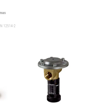
imas
 EN 12514-2