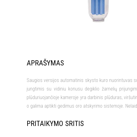
APRAŠYMAS
Saugios versijos automatinis skysto kuro nuorintuvas su 
jungtimis su vidiniu konusu degiklio žarnelių prijung
plūduriuojančioje kameroje yra darbinis plūduras, viršut
o galima aptikti gedimus oro atskyrimo sistemoje. Nelai
PRITAIKYMO SRITIS