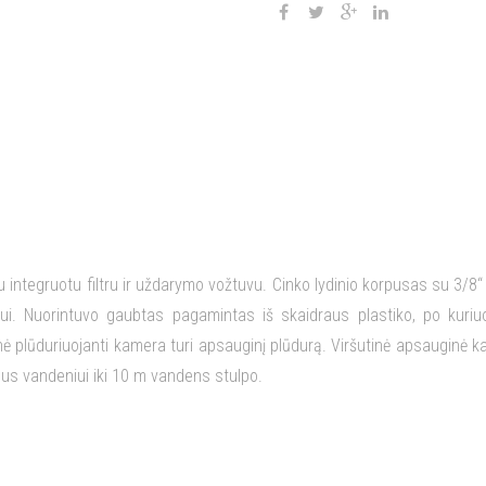
integruotu filtru ir uždarymo vožtuvu. Cinko lydinio korpusas su 3/8“ k
imui. Nuorintuvo gaubtas pagamintas iš skaidraus plastiko, po kuriu
inė plūduriuojanti kamera turi apsauginį plūdurą. Viršutinė apsauginė 
dus vandeniui iki 10 m vandens stulpo.