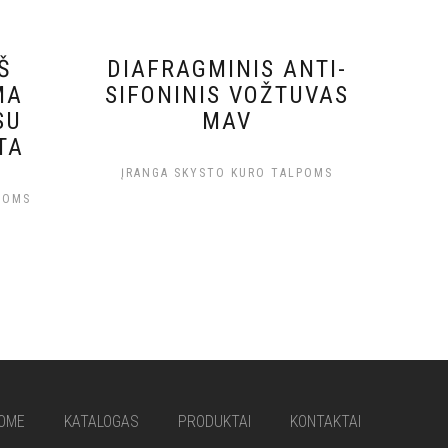
Š
DIAFRAGMINIS ANTI-
MA
SIFONINIS VOŽTUVAS
SU
MAV
TA
ĮRANGA SKYSTO KURO TALPOMS
POMS
OME
KATALOGAS
PRODUKTAI
KONTAKTAI