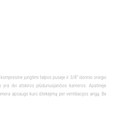
ompresine jungtimi talpos pusėje ir 3/8“ išorinio sriegio
o yra dvi atskiros plūduriuojančios kameros. Apatinėje
kamera apsaugo kuro ištekėjimą per ventiliacijos angą. Be