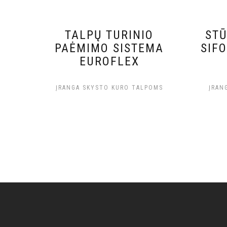
TALPŲ TURINIO
STŪ
PAĖMIMO SISTEMA
SIF
EUROFLEX
ĮRANGA SKYSTO KURO TALPOMS
ĮRAN