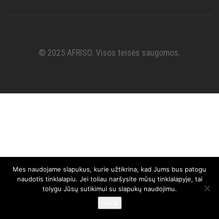
© 2025 AFRISO. Visos teisės saugomos.
Mes naudojame slapukus, kurie užtikrina, kad Jums bus patogu
naudotis tinklalapiu. Jei toliau naršysite mūsų tinklalapyje, tai
tolygu Jūsų sutikimui su slapukų naudojimu.
Gerai