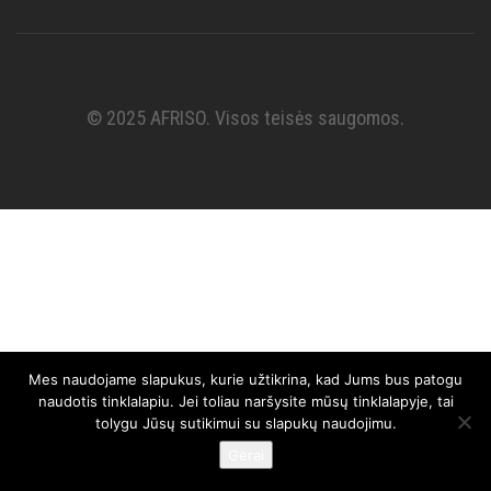
© 2025 AFRISO. Visos teisės saugomos.
Mes naudojame slapukus, kurie užtikrina, kad Jums bus patogu
naudotis tinklalapiu. Jei toliau naršysite mūsų tinklalapyje, tai
tolygu Jūsų sutikimui su slapukų naudojimu.
Gerai