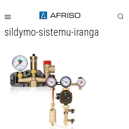
Toggle
navigation
sildymo-sistemu-iranga