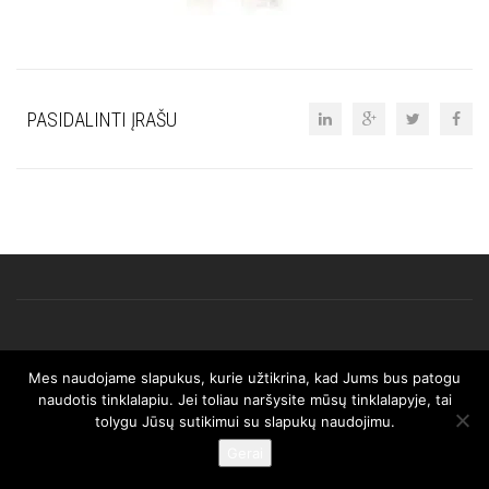
PASIDALINTI ĮRAŠU
Mes naudojame slapukus, kurie užtikrina, kad Jums bus patogu
© 2025 AFRISO. Visos teisės saugomos.
naudotis tinklalapiu. Jei toliau naršysite mūsų tinklalapyje, tai
tolygu Jūsų sutikimui su slapukų naudojimu.
Gerai