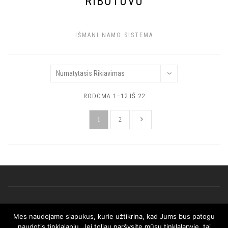
RIBOTUVU
IŠMANI NAMO SISTEMA
RODOMA 1–12 IŠ 22
1
2
Mes naudojame slapukus, kurie užtikrina, kad Jums bus patogu
© 2025 AFRISO. Visos teisės saugomos.
naudotis tinklalapiu. Jei toliau naršysite mūsų tinklalapyje, tai