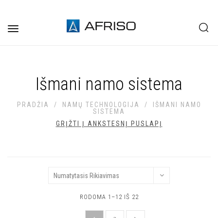
Toggle
navigation
Išmani namo sistema
PRADŽIA
/
NAMŲ TECHNOLOGIJA
/
IŠMANI NAMO
SISTEMA
GRĮŽTI Į ANKSTESNĮ PUSLAPĮ
RODOMA 1–12 IŠ 22