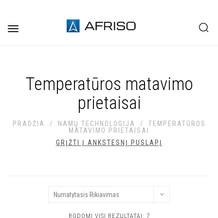
Toggle
navigation
Temperatūros matavimo
prietaisai
PRADŽIA
/
NAMŲ TECHNOLOGIJA
/
TEMPERATŪROS
MATAVIMO PRIETAISAI
GRĮŽTI Į ANKSTESNĮ PUSLAPĮ
RODOMI VISI REZULTATAI: 7