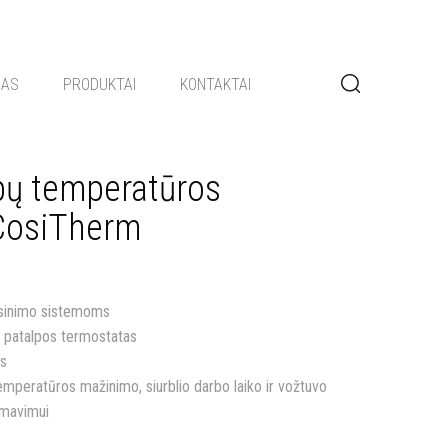
GAS
PRODUKTAI
KONTAKTAI
lpų temperatūros
 CosiTherm
ėsinimo sistemoms
o patalpos termostatas
as
emperatūros mažinimo, siurblio darbo laiko ir vožtuvo
amavimui