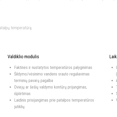
patalpų temperatūrą.
Valdiklio modulis
Lai
Faktinės ir nustatytos temperatūros palyginimas
Šildymo/vėsinimo vandens srauto reguliavimas
terminių pavarų pagalba
Dviejų ar šešių valdymo kontūrų prijungimas,
išplėtimas
Laidinis prisijungimas prie patalpos temperatūros
jutiklių