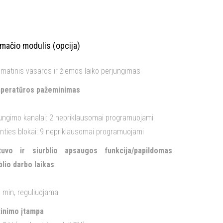
kmačio modulis (opcija)
matinis vasaros ir žiemos laiko perjungimas
peratūros pažeminimas
ungimo kanalai: 2 nepriklausomai programuojami
nties blokai: 9 nepriklausomai programuojami
tuvo ir siurblio apsaugos funkcija/papildomas
blio darbo laikas
 min, reguliuojama
tinimo įtampa