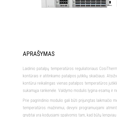
APRAŠYMAS
Laidinio patalpų temperatūros reguliatoriaus CosiTher
kontūrais ir atitinkamo patalpos jutiklių skaičiaus. Ats
kontūrui reikalingas vienas patalpos temperatūros jutik
sukamąja rankenėle. Valdymo modulis lygina esamą ir nu
Prie pagrindinio modulio gali būti prijungtas laikmačio
temperatūros mažinimui, devyni programuojami atmintie
gnybtai yra koduojami spalvomis tam, kad būtų lengviau 