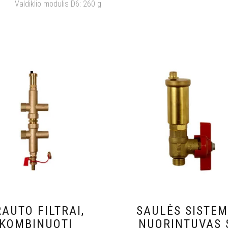
Valdiklio modulis D6: 260 g
RAUTO FILTRAI,
SAULĖS SISTE
KOMBINUOTI
NUORINTUVAS 