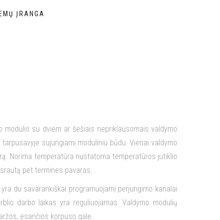
TEMŲ ĮRANGA
mo modulio su dviem ar šešiais nepriklausomais valdymo
ūti tarpusavyje sujungiami moduliniu būdu. Vienai valdymo
tūrą. Norima temperatūra nustatoma temperatūros jutiklio
 srautą pet termines pavaras.
me yra du savarankiškai programuojami perjungimo kanalai
urblio darbo laikas yra reguliuojamas. Valdymo modulių
varžos, esančios korpuso gale.