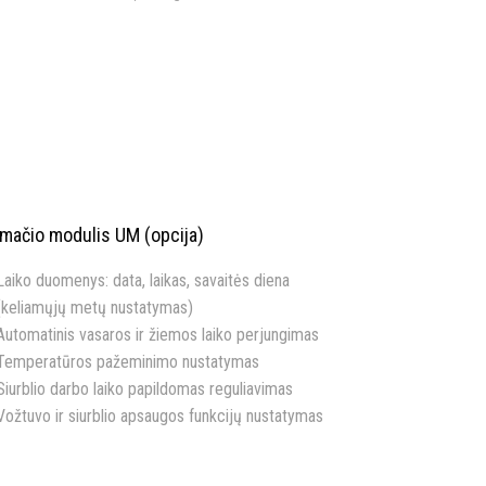
kmačio modulis UM (opcija)
Laiko duomenys: data, laikas, savaitės diena
(keliamųjų metų nustatymas)
Automatinis vasaros ir žiemos laiko perjungimas
Temperatūros pažeminimo nustatymas
Siurblio darbo laiko papildomas reguliavimas
Vožtuvo ir siurblio apsaugos funkcijų nustatymas