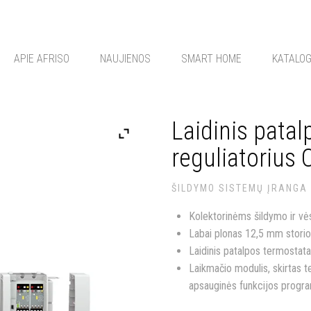
APIE AFRISO
NAUJIENOS
SMART HOME
KATALO
Laidinis pata
reguliatorius
ŠILDYMO SISTEMŲ ĮRANGA
Kolektorinėms šildymo ir v
Labai plonas 12,5 mm stori
Laidinis patalpos termostat
Laikmačio modulis, skirtas t
apsauginės funkcijos progr