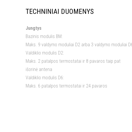
TECHNINIAI DUOMENYS
Jungtys
Bazinis modulis BM:
Maks. 9 valdymo moduliai D2 arba 3 valdymo moduliai D
Valdiklio modulis D2:
Maks. 2 patalpos termostatai ir 8 pavaros taip pat
išorinė antena
Valdiklio modulis D6:
Maks. 6 patalpos termostatai ir 24 pavaros