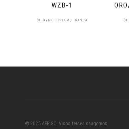
WZB-1
ORO
ŠILDYMO SISTEMŲ ĮRANGA
ŠI
© 2025 AFRISO. Visos teisės saugomos.