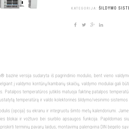
ŠILDYMO SIS
KATEGORIJA:
m® bazinė versija sudaryta iš pagrindinio modulio, bent vieno valdy
ižvelgiant į valdymo kontūrų/kambarių skaičių, valdymo moduliai gali b
lis. Patalpos temperatūros jutiklis matuoja faktinę patalpos tempera
statytą temperatūrą ir valdo kolektorinės šildymo/vėsinimo sistemos
 modulis (opcija) su ekranu ir integruotu šimto metų kalendoriumi. Ja
s blokai ir vožtuvo bei siurblio apsaugos funkcija. Papildomas si
priskirti terminių pavarų laidus; montavimą palengvina DIN bėgelio są