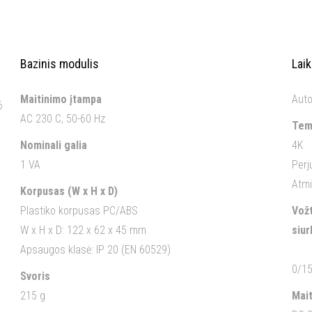
Bazinis modulis
Lai
Maitinimo įtampa
Auto
6
AC 230 C, 50-60 Hz
Tem
Nominali galia
4K
1 VA
Perj
Atmi
Korpusas (W x H x D)
Plastiko korpusas PC/ABS
Vož
W x H x D: 122 x 62 x 45 mm
siur
Apsaugos klasė: IP 20 (EN 60529)
0/15
Svoris
215 g
Mai