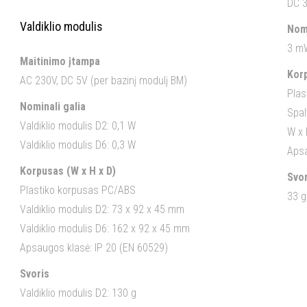
DC 3
Valdiklio modulis
Nomi
3 m
Maitinimo įtampa
Korp
AC 230V, DC 5V (per bazinį modulį BM)
Plas
Nominali galia
Spal
Valdiklio modulis D2: 0,1 W
W x 
Valdiklio modulis D6: 0,3 W
Apsa
Korpusas (W x H x D)
Svor
Plastiko korpusas PC/ABS
33 g
Valdiklio modulis D2: 73 x 92 x 45 mm
Valdiklio modulis D6: 162 x 92 x 45 mm
Apsaugos klasė: IP 20 (EN 60529)
Svoris
Valdiklio modulis D2: 130 g