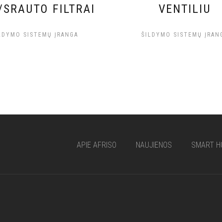
/SRAUTO FILTRAI
VENTILIU
LDYMO SISTEMŲ ĮRANGA
ŠILDYMO SISTEMŲ ĮRAN
APIE AFRISO
NAUJIENOS
SMART H