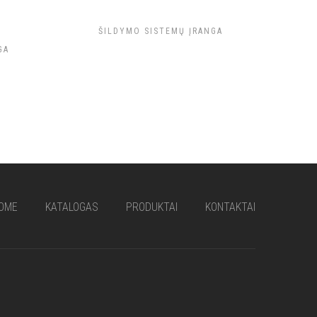
ŠILDYMO SISTEMŲ ĮRANGA
GA
OME
KATALOGAS
PRODUKTAI
KONTAKTAI