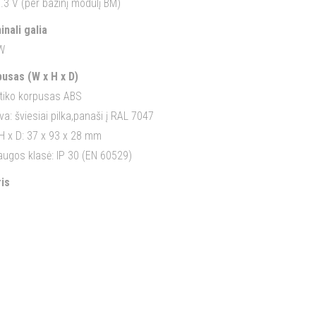
.3 V (per bazinį modulį BM)
nali galia
W
usas (W x H x D)
tiko korpusas ABS
va: šviesiai pilka,panaši į RAL 7047
H x D: 37 x 93 x 28 mm
ugos klasė: IP 30 (EN 60529)
is