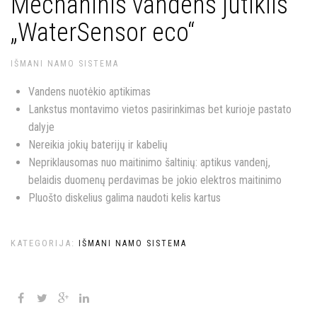
Mechaninis vandens jutiklis
„WaterSensor eco“
IŠMANI NAMO SISTEMA
Vandens nuotėkio aptikimas
Lankstus montavimo vietos pasirinkimas bet kurioje pastato
dalyje
Nereikia jokių baterijų ir kabelių
Nepriklausomas nuo maitinimo šaltinių: aptikus vandenį,
belaidis duomenų perdavimas be jokio elektros maitinimo
Pluošto diskelius galima naudoti kelis kartus
KATEGORIJA:
IŠMANI NAMO SISTEMA