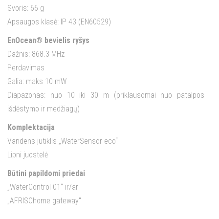
Svoris: 66 g
Apsaugos klasė: IP 43 (EN60529)
EnOcean® bevielis ryšys
Dažnis: 868.3 MHz
Perdavimas
Galia: maks 10 mW
Diapazonas: nuo 10 iki 30 m (priklausomai nuo patalpos
išdėstymo ir medžiagų)
Komplektacija
Vandens jutiklis „WaterSensor eco“
Lipni juostelė
Būtini papildomi priedai
„WaterControl 01“ ir/ar
„AFRISOhome gateway“