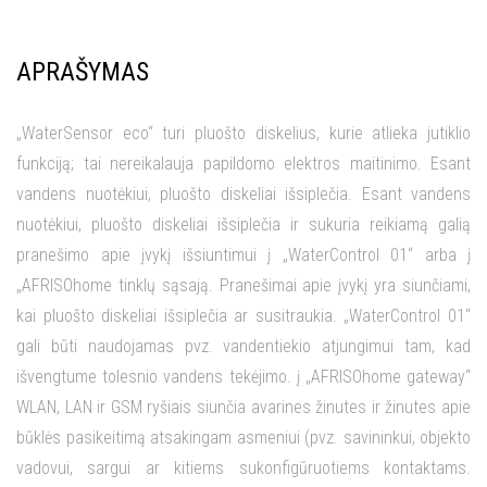
APRAŠYMAS
„WaterSensor eco“ turi pluošto diskelius, kurie atlieka jutiklio
funkciją; tai nereikalauja papildomo elektros maitinimo. Esant
vandens nuotėkiui, pluošto diskeliai išsiplečia. Esant vandens
nuotėkiui, pluošto diskeliai išsiplečia ir sukuria reikiamą galią
pranešimo apie įvykį išsiuntimui į „WaterControl 01“ arba į
„AFRISOhome tinklų sąsają. Pranešimai apie įvykį yra siunčiami,
kai pluošto diskeliai išsiplečia ar susitraukia. „WaterControl 01“
gali būti naudojamas pvz. vandentiekio atjungimui tam, kad
išvengtume tolesnio vandens tekėjimo. į „AFRISOhome gateway“
WLAN, LAN ir GSM ryšiais siunčia avarines žinutes ir žinutes apie
būklės pasikeitimą atsakingam asmeniui (pvz. savininkui, objekto
vadovui, sargui ar kitiems sukonfigūruotiems kontaktams.