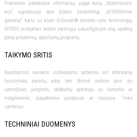
Pranešime pateikiama informacija, pagal kurią „WaterSensor
eco“ signalizuoja apie būklės pasikeitimą. „AFRISOhome
gateway“ kartu su kitais EnOcean® bevielio ryšio technologijų
AFRISO produktais leidžia vartotojui sukonfigūruoti visą spektrą
pilnai pritaikomų, išplečiamų programų.
TAIKYMO SRITIS
Naudojamas vandens susikaupimo aptikimui ant atitinkamų
horizontalių paviršių arba tam tikrose vietose (pvz. po
vamzdžiais, jungtimis, skalbyklių aplinkoje, po voniomis ar
indaplovėmis, pagalbinėse patalpose ar rūsiuose. Tinka
vandeniui.
TECHNINIAI DUOMENYS