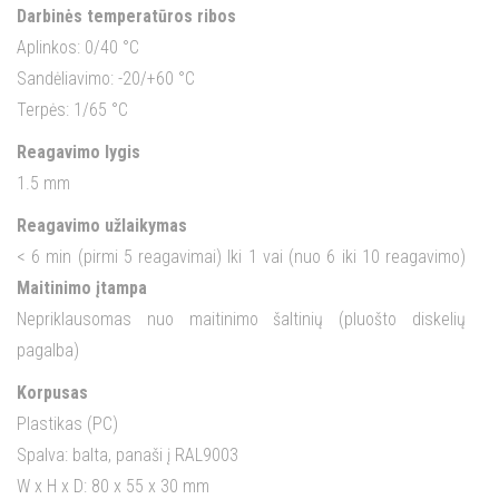
Darbinės temperatūros ribos
Aplinkos: 0/40 °C
Sandėliavimo: -20/+60 °C
Terpės: 1/65 °C
Reagavimo lygis
1.5 mm
Reagavimo užlaikymas
< 6 min (pirmi 5 reagavimai) Iki 1 vai (nuo 6 iki 10 reagavimo)
Maitinimo įtampa
Nepriklausomas nuo maitinimo šaltinių (pluošto diskelių
pagalba)
Korpusas
Plastikas (PC)
Spalva: balta, panaši į RAL9003
W x H x D: 80 x 55 x 30 mm