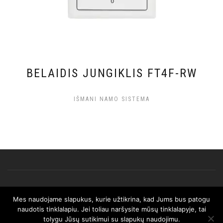
BELAIDIS JUNGIKLIS FT4F-RW
IŠMANI NAMO SISTEMA
Mes naudojame slapukus, kurie užtikrina, kad Jums bus patogu
© 2025 AFRISO. Visos teisės saugomos.
naudotis tinklalapiu. Jei toliau naršysite mūsų tinklalapyje, tai
tolygu Jūsų sutikimui su slapukų naudojimu.