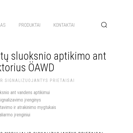
GAS
PRODUKTAI
KONTAKTAI
tų sluoksnio aptikimo ant
ktorius ÖAWD
IR SIGNALIZUOJANTYS PRIETAISAI
ksnio ant vandens aptikimui
signalizavimo įrenginys
stavimo ir atrakinimo mygtukais
liarmo įrenginiui