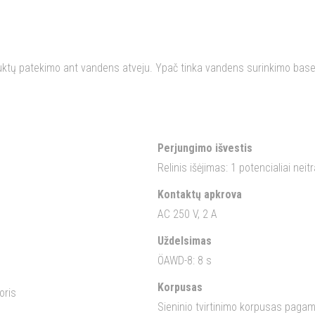
duktų patekimo ant vandens atveju. Ypač tinka vandens surinkimo base
Perjungimo išvestis
Relinis išėjimas: 1 potencialiai ne
Kontaktų apkrova
AC 250 V, 2 A
Uždelsimas
ÖAWD-8: 8 s
Korpusas
oris
Sieninio tvirtinimo korpusas paga