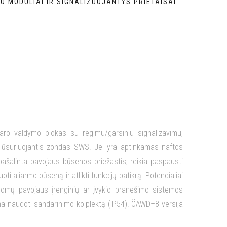
O MODULIAI IR SIGNALIZUOJANTYS PRIETAISAI
ro valdymo blokas su regimu/garsiniu signalizavimu,
plūsuriuojantis zondas SWS. Jei yra aptinkamas naftos
ašalinta pavojaus būsenos priežastis, reikia paspausti
aliarmo būseną ir atlikti funkcijų patikrą. Potencialiai
ildomų pavojaus įrenginių ar įvykio pranešimo sistemos
ma naudoti sandarinimo kolplektą (IP54). ÖAWD–8 versija