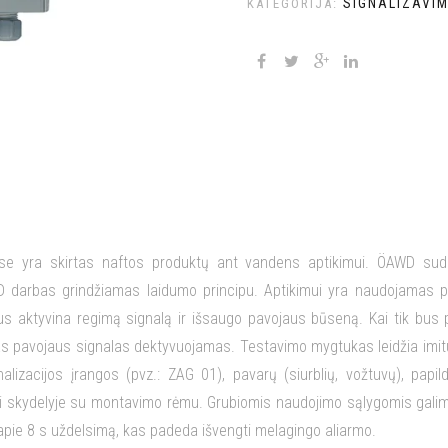
SIGNALIZAVIM
KATEGORIJA:
se yra skirtas naftos produktų ant vandens aptikimui. ÖAWD suda
AWD darbas grindžiamas laidumo principu. Aptikimui yra naudojamas 
s aktyvina regimą signalą ir išsaugo pavojaus būseną. Kai tik bus p
avojaus signalas dektyvuojamas. Testavimo mygtukas leidžia imituoti 
nalizacijos įrangos (pvz.: ZAG 01), pavarų (siurblių, vožtuvų), pap
uoti skydelyje su montavimo rėmu. Grubiomis naudojimo sąlygomis gali
i apie 8 s uždelsimą, kas padeda išvengti melagingo aliarmo.