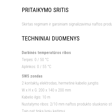
PRITAIKYMO SRITIS
Skirtas regimam ir garsiniam signalizavimui naftos pro
TECHNINIAI DUOMENYS
Darbinės temperatūros ribos
Terpės: 0 / 50 °C
Aplinkos: 0 / 55 °C
SWS zondas
2 kontaktų elektrodas, hermetinė kabelio jungtis
W x H x G: 200 x 140 x 200 mm
Kabelio ilgis: 10 m
Nustatymo ribos: 2/10 mm naftos produkto sluoksnio st
Taip pat tinka lygių keitimui