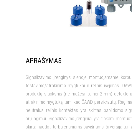
APRAŠYMAS
Signalizavimo įrenginys sienoje montuojamame korpu
testavimo/atrakinimo mygtukai ir relinis išėjimas. Ö
produktų sluoksnis (ne mažesnis, nei 2 mm) detektoriu
atrakinimo mygtuką tam, kad ÖAWD persikrautų. Regimas p
neutralus relinis kontaktas yra skirtas papildomo sig
prijungimui. Signalizavimo įrenginiai yra tinkami mont
skirta naudoti turbulentiniams pavišriams; ši versija tur