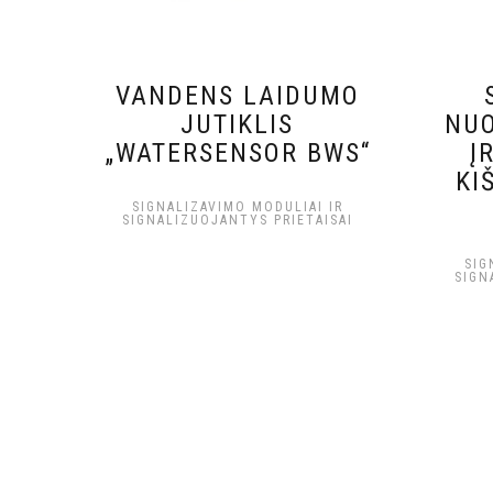
VANDENS LAIDUMO
JUTIKLIS
NUO
„WATERSENSOR BWS“
Į
KI
SIGNALIZAVIMO MODULIAI IR
SIGNALIZUOJANTYS PRIETAISAI
SIG
SIGN