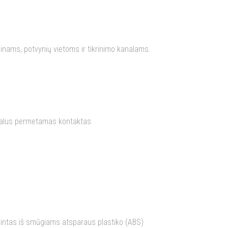
inams, potvynių vietoms ir tikrinimo kanalams.
itralus permetamas kontaktas
mintas iš smūgiams atsparaus plastiko (ABS)