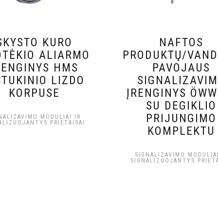
SKYSTO KURO
NAFTOS
TĖKIO ALIARMO
PRODUKTŲ/VAN
RENGINYS HMS
PAVOJAUS
ŠTUKINIO LIZDO
SIGNALIZAVI
KORPUSE
ĮRENGINYS ÖWW
SU DEGIKLIO
PRIJUNGIMO
NALIZAVIMO MODULIAI IR
ALIZUOJANTYS PRIETAISAI
KOMPLEKTU
SIGNALIZAVIMO MODULIAI
SIGNALIZUOJANTYS PRIETA