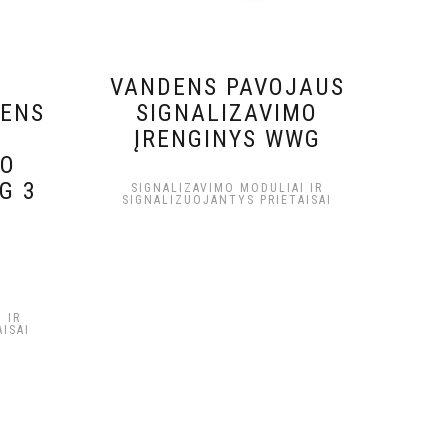
VANDENS PAVOJAUS
DENS
SIGNALIZAVIMO
ĮRENGINYS WWG
MO
G 3
SIGNALIZAVIMO MODULIAI IR
SIGNALIZUOJANTYS PRIETAISAI
 IR
ISAI