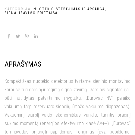
KATEGORIJA:
NUOTĖKIO STEBĖJIMAS IR APSAUGA,
SIGNALIZAVIMO PRIETAISAI
APRAŠYMAS
Kompaktiškas nuotėkio detektorius tvirtame sieninio montavimo
korpuse turi garsinį ir regimą signalizavimą. Garsinis signalas gali
būti nutildytas patvirtinimo mygtuku. „Eurovac NV“ palaiko
vakuumą tarp rezervuaro sienelių (mažo vakuumo diapazonas).
Vakuuminį siurblį valdo ekonomiškas variklis, turintis pradinį
sukimo momentą (energijos efektyvumo klasė AA++). „Eurovac“
turi išvadus prijungti papildomus įrenginius (pvz. papildomai