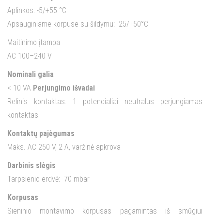
Aplinkos: -5/+55 °C
Apsauginiame korpuse su šildymu: -25/+50°C
Maitinimo įtampa
AC 100–240 V
Nominali galia
< 10 VA
Perjungimo išvadai
Relinis kontaktas: 1 potencialiai neutralus perjungiamas
kontaktas
Kontaktų pajėgumas
Maks. AC 250 V, 2 A, varžinė apkrova
Darbinis slėgis
Tarpsienio erdvė: -70 mbar
Korpusas
Sieninio montavimo korpusas pagamintas iš smūgiui