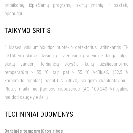
pritaikomų, išplečiamų programų, skirtų įmonių ir pastatų
apsaugai.
TAIKYMO SRITIS
1 klasės vakuuminio tipo nuotėkio detektorius, atitinkantis EN
13160 yra skirtas dvisienių ir vienasienių su vidine danga talpų,
skirtų vandenį teršiančių skysčių, kurių užsiliepsnojimo
temperatūra > 55 °C, taip pat > 55 °C AdBlue® (32,5 %
karbamido tirpalas) pagal DIN 70070, saugiam eksploatavimui.
Platus maitinimo įtampos diapazonas (AC 100-240 V) įgalina
naudoti daugelyje šalių.
TECHNINIAI DUOMENYS
Darbinės temperatūros ribos