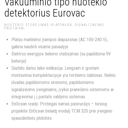
Vakuuminio tipo nuotėkio
detektorius Eurovac
NUOTĖKIO STEBĖJIMAS IR APSAUGA, SIGNALIZAVIMO
PRIETAISAI
Platus maitinimo įtampos diapazonas (AC 100-240 V),
galima naudoti visame pasaulyje
Elektros energijos tiekimo stebėjimas (su papildoma 9V
baterija)
Siurblio darbo laiko indikacija. Lengvam ir greitam
montavimui komplektacijoje yra tvirtinimo šablonas. Relinis
išvadas papildomoms sirenoms, papildomiems
signalizavimo įrenginiams, įvykio pranešimo sistemoms ar
integravimui į į pastato valdymo sistemas.
EnOcean ready: Protingas namas pasiruošęs – tiesiog
prijunkite EnOcean belaidį modulį TCM 320 prie įrenginio
spausdintinės plokštės