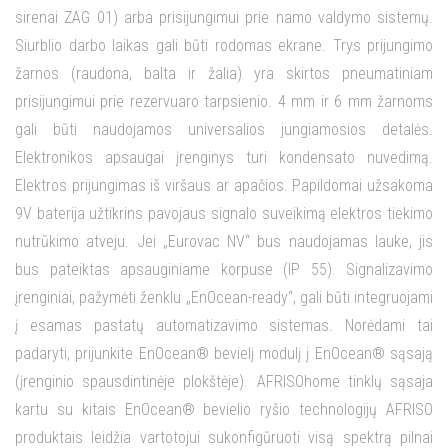
sirenai ZAG 01) arba prisijungimui prie namo valdymo sistemų.
Siurblio darbo laikas gali būti rodomas ekrane. Trys prijungimo
žarnos (raudona, balta ir žalia) yra skirtos pneumatiniam
prisijungimui prie rezervuaro tarpsienio. 4 mm ir 6 mm žarnoms
gali būti naudojamos universalios jungiamosios detalės.
Elektronikos apsaugai įrenginys turi kondensato nuvedimą.
Elektros prijungimas iš viršaus ar apačios. Papildomai užsakoma
9V baterija užtikrins pavojaus signalo suveikimą elektros tiekimo
nutrūkimo atveju. Jei „Eurovac NV“ bus naudojamas lauke, jis
bus pateiktas apsauginiame korpuse (IP 55). Signalizavimo
įrenginiai, pažymėti ženklu „EnOcean-ready“, gali būti integruojami
į esamas pastatų automatizavimo sistemas. Norėdami tai
padaryti, prijunkite EnOcean® bevielį modulį į EnOcean® sąsają
(įrenginio spausdintinėje plokštėje). AFRISOhome tinklų sąsaja
kartu su kitais EnOcean® bevielio ryšio technologijų AFRISO
produktais leidžia vartotojui sukonfigūruoti visą spektrą pilnai