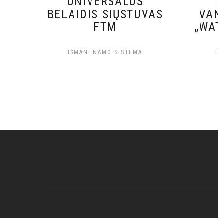
UNIVERSALUS
BELAIDIS SIŲSTUVAS
VA
FTM
„WA
IŠMANI NAMO SISTEMA