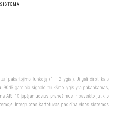
 SISTEMA
 pakartojimo funkciją (1 ir 2 lygiai). Ji gali dirbti kaip
eju. 90dB garsinio signalo triukšmo lygis yra pakankamas,
ena AIS 10 įspėjamuosius pranešimus ir paveikto jutiklio
temoje. Integruotas kartotuvas padidina visos sistemos