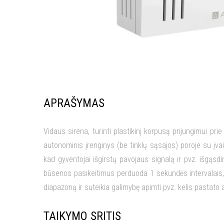
APRAŠYMAS
Vidaus sirena, turinti plastikinį korpusą prijungimui pri
autonominis įrenginys (be tinklų sąsajos) poroje su įvai
kad gyventojai išgirstų pavojaus signalą ir pvz. išgąsd
būsenos pasikeitimus perduoda 1 sekundės intervalais,
diapazoną ir suteikia galimybę apimti pvz. kelis pastato 
TAIKYMO SRITIS