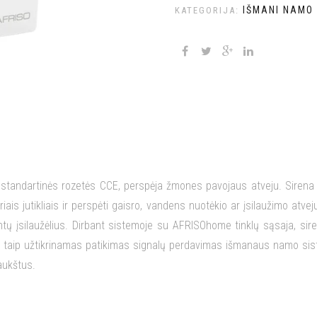
IŠMANI NAMO
KATEGORIJA:
e standartinės rozetės CCE, perspėja žmones pavojaus atveju. Sirena turi
riais jutikliais ir perspėti gaisro, vandens nuotėkio ar įsilaužimo atv
intų įsilaužėlius. Dirbant sistemoje su AFRISOhome tinklų sąsaja, sir
 taip užtikrinamas patikimas signalų perdavimas išmanaus namo sis
aukštus.