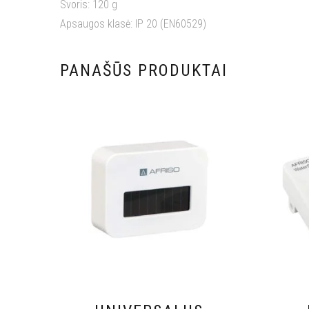
Svoris: 120 g
Apsaugos klasė: IP 20 (EN60529)
PANAŠŪS PRODUKTAI