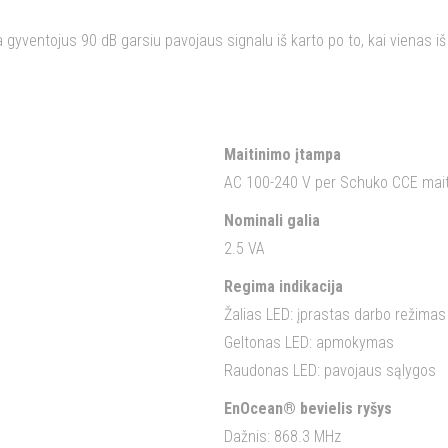
 gyventojus 90 dB garsiu pavojaus signalu iš karto po to, kai vienas iš
Maitinimo įtampa
AC 100-240 V per Schuko CCE mait
Nominali galia
2.5 VA
Regima indikacija
Žalias LED: įprastas darbo režimas
Geltonas LED: apmokymas
Raudonas LED: pavojaus sąlygos
EnOcean® bevielis ryšys
Dažnis: 868.3 MHz