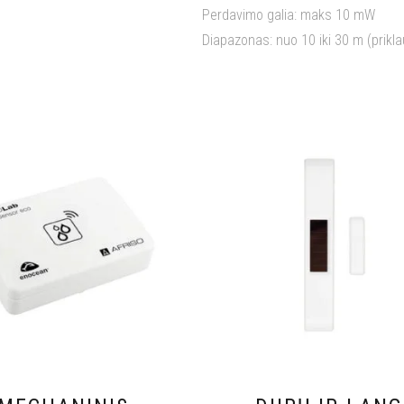
Perdavimo galia: maks 10 mW
Diapazonas: nuo 10 iki 30 m (prik