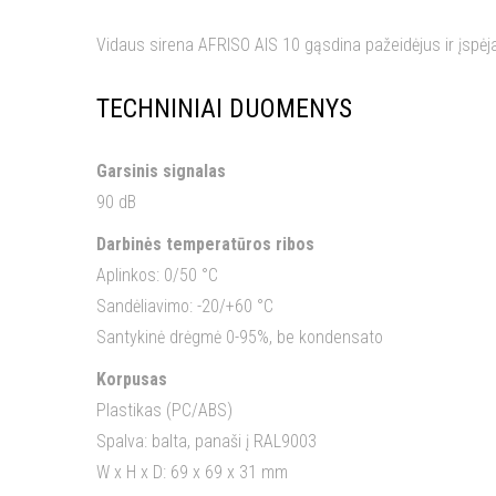
Vidaus sirena AFRISO AIS 10 gąsdina pažeidėjus ir įspėja
TECHNINIAI DUOMENYS
Garsinis signalas
90 dB
Darbinės temperatūros ribos
Aplinkos: 0/50 °C
Sandėliavimo: -20/+60 °C
Santykinė drėgmė 0-95%, be kondensato
Korpusas
Plastikas (PC/ABS)
Spalva: balta, panaši į RAL9003
W x H x D: 69 x 69 x 31 mm