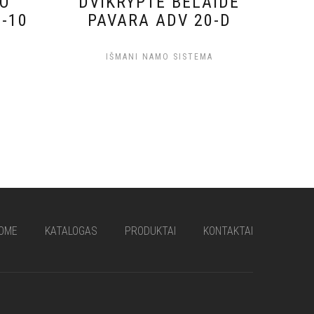
GO
DVIKRYPTĖ BELAIDĖ
-10
PAVARA ADV 20-D
A
IŠMANI NAMO SISTEMA
OME
KATALOGAS
PRODUKTAI
KONTAKTAI