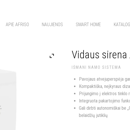
APIE AFRISO
NAUJIENOS
SMART HOME
KATALO
Vidaus sirena
IŠMANI NAMO SISTEMA
Pavojaus atvejuperspėja gar
Kompaktiška, neįkyraus diza
Prijungimo į elektros tinklo
Integruota pakartojimo funkc
Gali dirbti autonomiškai be
belaidžių jutiklių