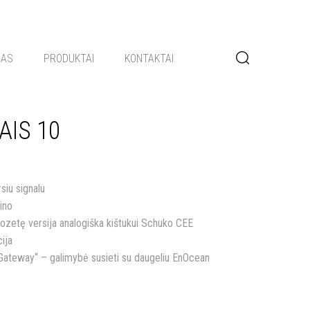
GAS
PRODUKTAI
KONTAKTAI
 AIS 10
siu signalu
ino
 rozetę versija analogiška kištukui Schuko CEE
ija
 „Gateway“ – galimybė susieti su daugeliu EnOcean