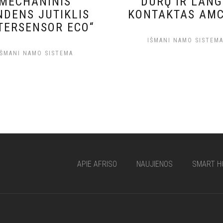
MECHANINIS
DURŲ IR LAN
NDENS JUTIKLIS
KONTAKTAS AMC
TERSENSOR ECO“
IŠMANI NAMO SISTEM
IŠMANI NAMO SISTEMA
APIE AFRISO
NAUJIENOS
SMART H