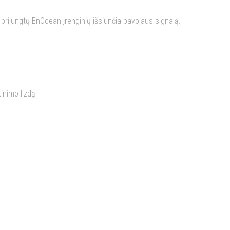
 prijungtų EnOcean įrenginių išsiunčia pavojaus signalą.
inimo lizdą