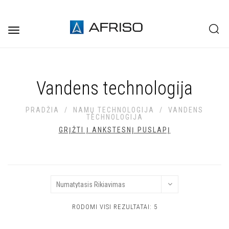
Toggle
navigation
Vandens technologija
PRADŽIA
/
NAMŲ TECHNOLOGIJA
/
VANDENS
TECHNOLOGIJA
GRĮŽTI Į ANKSTESNĮ PUSLAPĮ
RODOMI VISI REZULTATAI: 5