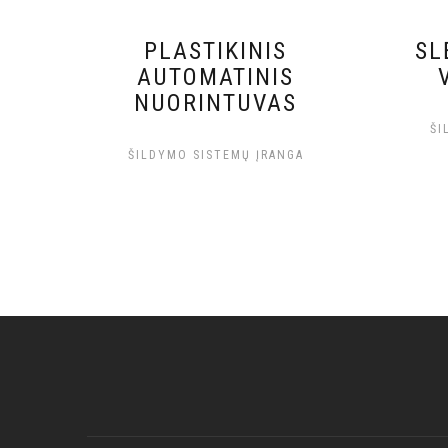
PLASTIKINIS
SL
AUTOMATINIS
NUORINTUVAS
ŠI
ŠILDYMO SISTEMŲ ĮRANGA