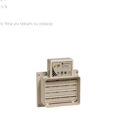
x G ¾
o filtrai yra tiekiami su izoliacija