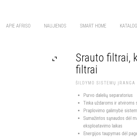
APIE AFRISO
NAUJIENOS
SMART HOME
KATALO
Srauto filtrai
filtrai
ŠILDYMO SISTEMŲ ĮRANGA
Purvo dalelių separatorius
Tinka uždaroms ir atviroms
Praplovimo galimybė siste
Sumažintos sąnaudos dėl maž
eksploatavimo laikas
Energijos taupymas dėl pag