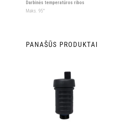
Darbinės temperatūros ribos
Maks. 95°
PANAŠŪS PRODUKTAI