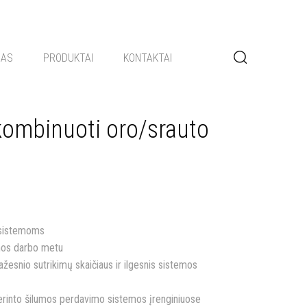
GAS
PRODUKTAI
KONTAKTAI
, kombinuoti oro/srauto
 sistemoms
mos darbo metu
esnio sutrikimų skaičiaus ir ilgesnis sistemos
erinto šilumos perdavimo sistemos įrenginiuose