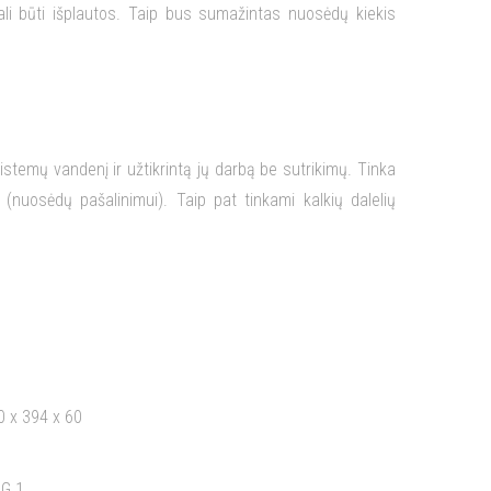
gali būti išplautos. Taip bus sumažintas nuosėdų kiekis
 sistemų vandenį ir užtikrintą jų darbą be sutrikimų. Tinka
uosėdų pašalinimui). Taip pat tinkami kalkių dalelių
0 x 394 x 60
 G 1