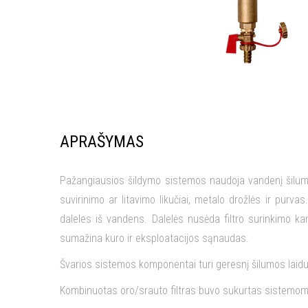
APRAŠYMAS
Pažangiausios šildymo sistemos naudoja vandenį šilumo
suvirinimo ar litavimo likučiai, metalo drožlės ir purvas
daleles iš vandens. Dalelės nusėda filtro surinkimo k
sumažina kuro ir eksploatacijos sąnaudas.
Švarios sistemos komponentai turi geresnį šilumos laidum
Kombinuotas oro/srauto filtras buvo sukurtas sistemom