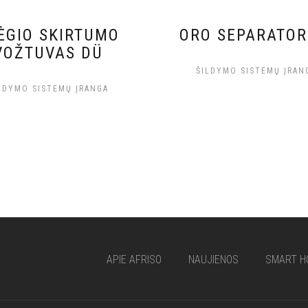
ĖGIO SKIRTUMO
ORO SEPARATOR
VOŽTUVAS DÜ
ŠILDYMO SISTEMŲ ĮRAN
LDYMO SISTEMŲ ĮRANGA
APIE AFRISO
NAUJIENOS
SMART H