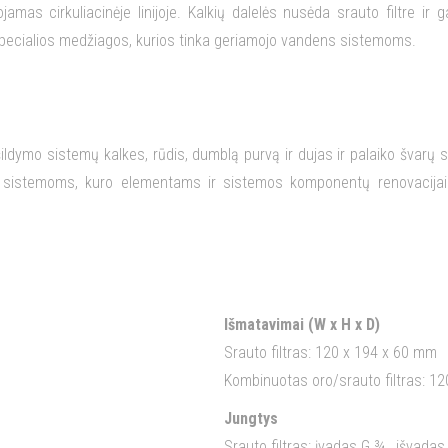
as cirkuliacinėje linijoje. Kalkių dalelės nusėda srauto filtre ir 
specialios medžiagos, kurios tinka geriamojo vandens sistemoms.
š šildymo sistemų kalkes, rūdis, dumblą purvą ir dujas ir palaiko švarų
 sistemoms, kuro elementams ir sistemos komponentų renovacijai (n
Išmatavimai (W x H x D)
Srauto filtras: 120 x 194 x 60 mm
Kombinuotas oro/srauto filtras: 12
Jungtys
Srauto filtras: įvadas G ¾ , išvadas