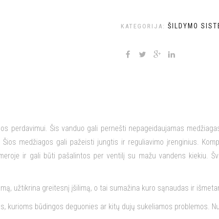
ŠILDYMO SIS
KATEGORIJA:
s perdavimui. Šis vanduo gali pernešti nepageidaujamas medžiagas, to
. Šios medžiagos gali pažeisti jungtis ir reguliavimo įrenginius. Komp
ameroje ir gali būti pašalintos per ventilį su mažu vandens kiekiu. 
ą, užtikrina greitesnį įšilimą, o tai sumažina kuro sąnaudas ir išmet
s, kurioms būdingos deguonies ar kitų dujų sukeliamos problemos. Nu