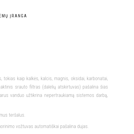
TEMŲ ĮRANGA
kias kaip kalkės, kalcis, magnis, oksidai, karbonatai,
aktinis srauto filtras (dalelių atskirtuvas) pašalina šias
Švarus vanduo užtikrina nepertraukiamą sistemos darbą,
amus teršalus.
orinimo vožtuvas automatiškai pašalina dujas.