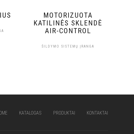
IUS
MOTORIZUOTA
KATILINĖS SKLENDĖ
AIR-CONTROL
GA
ŠILDYMO SISTEMŲ ĮRANGA
OME
KATALOGAS
PRODUKTAI
KONTAKTAI