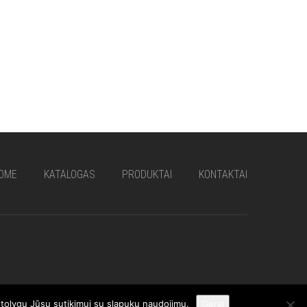
OME
KATALOGAS
PRODUKTAI
KONTAKTAI
i tolygu Jūsų sutikimui su slapukų naudojimu.
Gerai