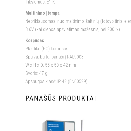
Tikslumas: ±1 K
Maitinimo įtampa
Nepriklausomas nuo maitinimo šaltinių (fotovoltinis e
3.6V (kai dienos apšvietimas mažesnis, nei 200 lx)
Korpusas
Plastiko (PC) korpusas
Spalva: balta, panaši į RAL9003
W x H x D: 55 x 50 x 42 mm
Svoris: 47 g
Apsaugos klasė: IP 42 (EN60529)
PANAŠŪS PRODUKTAI