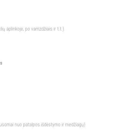
 aplinkoje, po vamzdžiais ir t.t.).
as
lausomai nuo patalpos išdėstymo ir medžiagų)