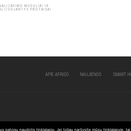
NALIZAVIMO MODULIAI IR
ALIZUOJANTYS PRIETAISAI
APIE AFRISO
NAUJIENOS
SMART H
 patogu naudotis tinklalapiu. Jei toliau naršysite mūsų tinklalapyje, ta