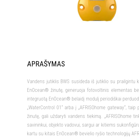
APRAŠYMAS
Vandens jutiklis BWS susideda iš jutiklio su prailgintu ka
EnOcean® žinutę, generuoja fotovoltinis elementas bel
integruotą EnOcean® belaidį modulį periodiškai perduoda 
„WaterControl 01“ arba į „AFRISOhome gateway“, taip p
žinutę, gali uždaryti vandens tiekimą. „AFRISOhome ti
savininkui, objekto vadovui, sargui ar kitiems sukonfigū
kartu su kitais EnOcean® bevielio ryšio technologijų AFR