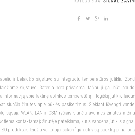
SIGNALIZAVIM
KATEGORIJA:
beliu ir belaidžio siųstuvo su integruotu temperatūros jutikliu. Zondo 
aidžiame siųstuve. Baterija nėra privaloma, tačiau ji gali būti na
informaciją apie faktinę aplinkos temperatūrą ir logišką jutiklio laid
at siunčia žinutes apie būklės pasikeitimus. Siekiant išvengti vand
nklų sąsaja WLAN, LAN ir GSM ryšiais siunčia avarines žinutes ir žin
ruotiems kontaktams); žinutėje pateikiama, kuris vandens jutiklis sign
ISO produktais leidžia vartotojui sukonfigūruoti visą spektrą pilnai pr