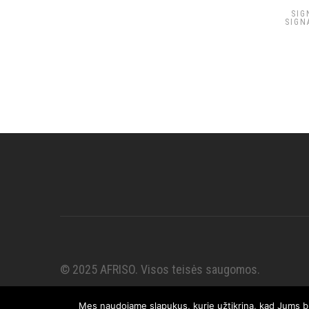
SIG
SIGN
© 2025 AFRISO. Visos teisės saugomos.
Mes naudojame slapukus, kurie užtikrina, kad Jums bus