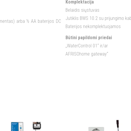
Komplektacija
Belaidis siųstuvas
Jutiklis BWS 10.2 su prijungimo kab
lementas) arba ½ AA baterijos DC
Baterijos nekomplektuojamos
Būtini papildomi priedai
„WaterControl 01“ ir/ar
AFRISOhome gateway“