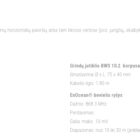
orizontalių paviršių arba tam tikrose vietose (pvz. jungčių, skalbyklių
Grindų jutiklio BWS 10.2 korpus
Išmatavimai Ø x L: 75 x 40 mm
Kabelio ilgis: 1.80 m
EnOcean® bevielis ryšys
Dažnis: 868.3 MHz
Perdavimas
Galia: maks. 10 mV
Diapazonas: nuo 10 iki 30 m (prik