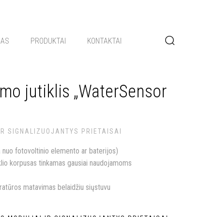
GAS
PRODUKTAI
KONTAKTAI
mo jutiklis „WaterSensor
IR SIGNALIZUOJANTYS PRIETAISAI
a nuo fotovoltinio elemento ar baterijos)
iklio korpusas tinkamas gausiai naudojamoms
atūros matavimas belaidžiu siųstuvu