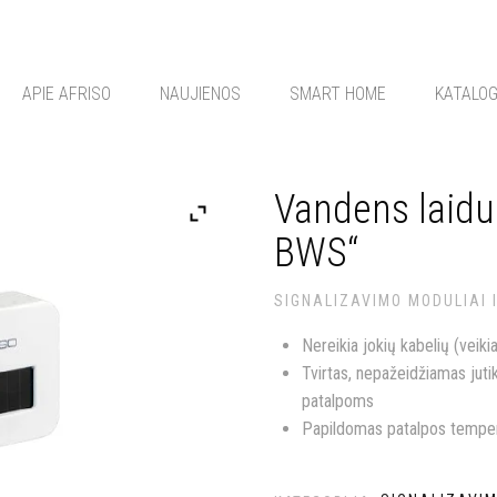
APIE AFRISO
NAUJIENOS
SMART HOME
KATALO
Vandens laidu
BWS“
SIGNALIZAVIMO MODULIAI 
Nereikia jokių kabelių (veiki
Tvirtas, nepažeidžiamas jut
patalpoms
Papildomas patalpos temper