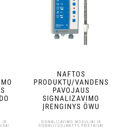
O
NAFTOS
RMO
PRODUKTŲ/VANDENS
MS
PAVOJAUS
ZDO
SIGNALIZAVIMO
ĮRENGINYS ÖWU
 IR
SIGNALIZAVIMO MODULIAI IR
ISAI
SIGNALIZUOJANTYS PRIETAISAI