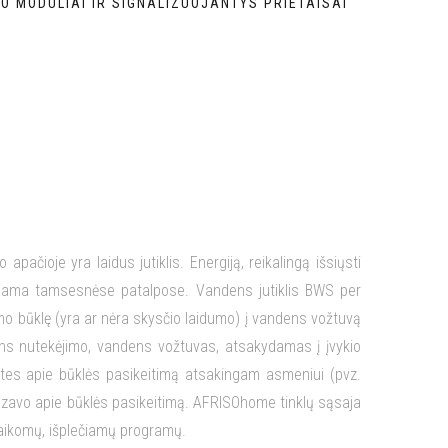
O MODULIAI IR SIGNALIZUOJANTYS PRIETAISAI
apačioje yra laidus jutiklis. Energiją, reikalingą išsiųsti
udojama tamsesnėse patalpose. Vandens jutiklis BWS per
umo būklę (yra ar nėra skysčio laidumo) į vandens vožtuvą
ens nutekėjimo, vandens vožtuvas, atsakydamas į įvykio
utes apie būklės pasikeitimą atsakingam asmeniui (pvz.
alizavo apie būklės pasikeitimą. AFRISOhome tinklų sąsaja
itaikomų, išplečiamų programų.