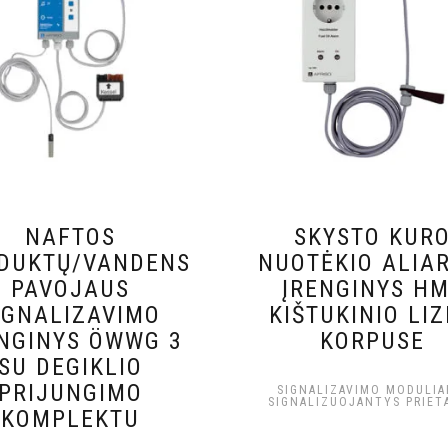
NAFTOS
SKYSTO KUR
DUKTŲ/VANDENS
NUOTĖKIO ALIA
PAVOJAUS
ĮRENGINYS H
IGNALIZAVIMO
KIŠTUKINIO LI
ENGINYS ÖWWG 3
KORPUSE
SU DEGIKLIO
PRIJUNGIMO
SIGNALIZAVIMO MODULIAI
SIGNALIZUOJANTYS PRIETA
KOMPLEKTU