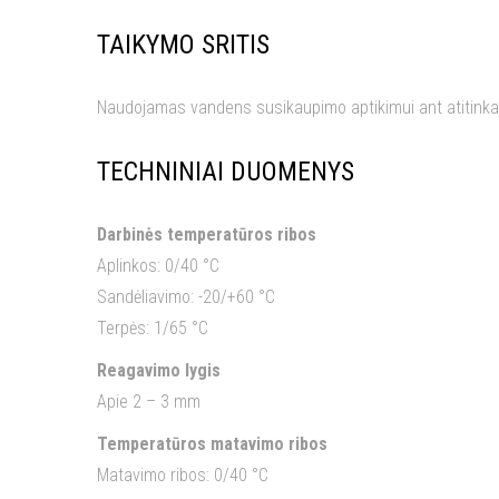
TAIKYMO SRITIS
Naudojamas vandens susikaupimo aptikimui ant atitinkamų h
TECHNINIAI DUOMENYS
Darbinės temperatūros ribos
Aplinkos: 0/40 °C
Sandėliavimo: -20/+60 °C
Terpės: 1/65 °C
Reagavimo lygis
Apie 2 – 3 mm
Temperatūros matavimo ribos
Matavimo ribos: 0/40 °C