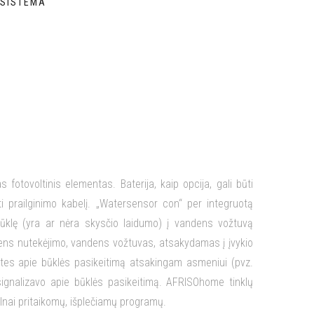
 SISTEMA
 fotovoltinis elementas. Baterija, kaip opcija, gali būti
i prailginimo kabelį. „Watersensor con“ per integruotą
 būklę (yra ar nėra skysčio laidumo) į vandens vožtuvą
ndens nutekėjimo, vandens vožtuvas, atsakydamas į įvykio
utes apie būklės pasikeitimą atsakingam asmeniui (pvz.
 signalizavo apie būklės pasikeitimą. AFRISOhome tinklų
ilnai pritaikomų, išplečiamų programų.