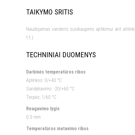
TAIKYMO SRITIS
Naudojamas vandens susikaupimo aptikimui ant atitinkam
t.t.).
TECHNINIAI DUOMENYS
Darbinės temperatūros ribos
Aplinkos: 0/+40 °C
Sandėliavimo: -20/+60 °C
Terpės: 1/60 °C
Reagavimo lygis
0.5 mm
Temperatūros matavimo ribos