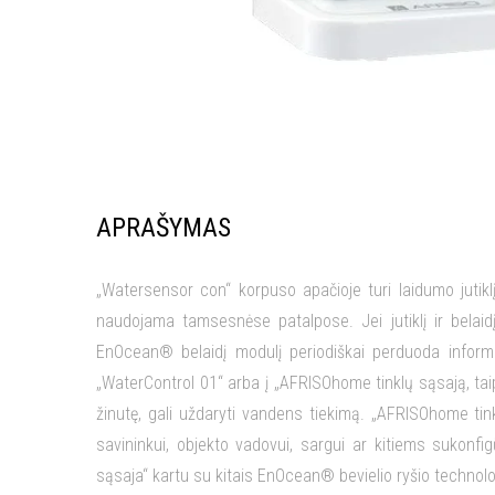
APRAŠYMAS
„Watersensor con“ korpuso apačioje turi laidumo jutiklį.
naudojama tamsesnėse patalpose. Jei jutiklį ir belaid
EnOcean® belaidį modulį periodiškai perduoda informac
„WaterControl 01“ arba į „AFRISOhome tinklų sąsają, tai
žinutę, gali uždaryti vandens tiekimą. „AFRISOhome ti
savininkui, objekto vadovui, sargui ar kitiems sukonfi
sąsaja“ kartu su kitais EnOcean® bevielio ryšio technolo