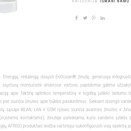
IŠMANI NAMO
KATEGORIJA:
 Energiją, reikalingą išsiųsti EnOcean® žinutę, generuoja integruotas
į siųstuvą montuosite atskirose vietose, papildomai galima užsakyt
iją apie faktinę aplinkos temperatūrą ir logišką jutiklio laidumo
p pat siunčia žinutes apie būklės pasikeitimus. Siekiant išvengti va
nklų sąsaja WLAN, LAN ir GSM ryšiais siunčia avarines žinutes ir žin
gūruotiems kontaktams); žinutėje pateikiama, kuris vandens jutiklis
gijų AFRISO produktais leidžia vartotojui sukonfigūruoti visą spektrą p