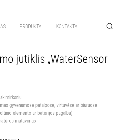
GAS
PRODUKTAI
KONTAKTAI
mo jutiklis „WaterSensor
akimirksniu
amas gyvenamose patalpose, virtuvėse ar biuruose
voltinio elemento ar baterijos pagalba)
ratūros matavimas