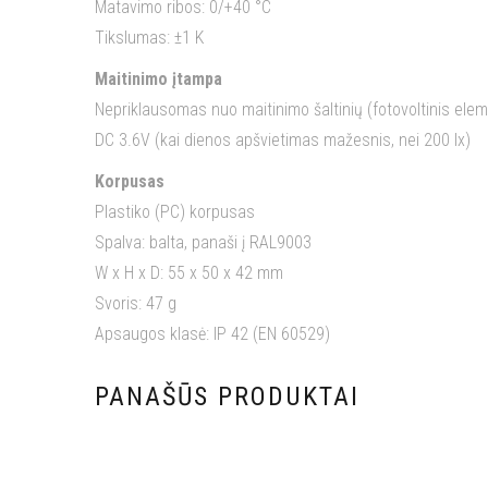
Matavimo ribos: 0/+40 °C
Tikslumas: ±1 K
Maitinimo įtampa
Nepriklausomas nuo maitinimo šaltinių (fotovoltinis ele
DC 3.6V (kai dienos apšvietimas mažesnis, nei 200 lx)
Korpusas
Plastiko (PC) korpusas
Spalva: balta, panaši į RAL9003
W x H x D: 55 x 50 x 42 mm
Svoris: 47 g
Apsaugos klasė: IP 42 (EN 60529)
PANAŠŪS PRODUKTAI