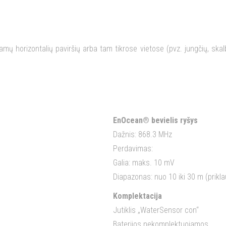
ų horizontalių paviršių arba tam tikrose vietose (pvz. jungčių, skalb
EnOcean® bevielis ryšys
Dažnis: 868.3 MHz
Perdavimas:
Galia: maks. 10 mV
Diapazonas: nuo 10 iki 30 m (prik
Komplektacija
Jutiklis „WaterSensor con“
Baterijos nekomplektuojamos